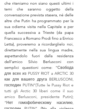
che riteniamo non siano questi ultimi i 
temi che saranno oggetto della 
conversazione prevista stasera, né delle 
altre che Putin ha programmato per la 
sua odierna visita nella Capitale e per 
quella successiva a Trieste (da papa 
Francesco a Romano Prodi fino a Enrico 
Letta), proveremo a ricordarglielo noi, 
direttamente nella sua lingua madre, 
aspettandolo fuori dalla residenza 
dell’amico Silvio Berlusconi con 
semplici questioni come: 
“Свобода 
для всех из PUSSY RIOT a ARCTIC 30 
как для вашего друга BERLUSCONI, 
господин PUTIN”
(
Tutte le Pussy Riot e 
tutti gli Arctic 30 liberi come il suo 
amico Berlusconi, presidente Putin); 
“Нет гомофобическому насилию, 
господин PUTIN” (
No alla violenza 