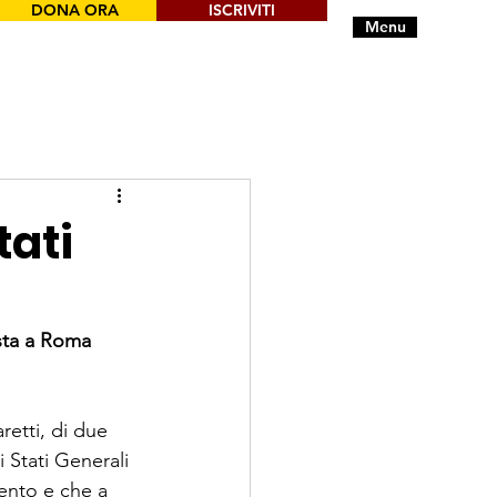
DONA ORA
ISCRIVITI
Menu
tati
sta a Roma 
etti, di due 
i Stati Generali 
ento e che a 