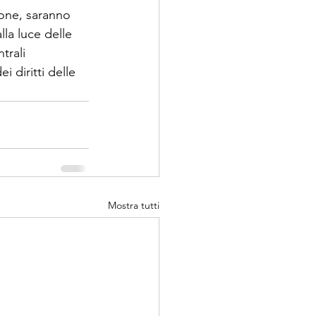
one, saranno 
lla luce delle 
trali 
i diritti delle 
Mostra tutti