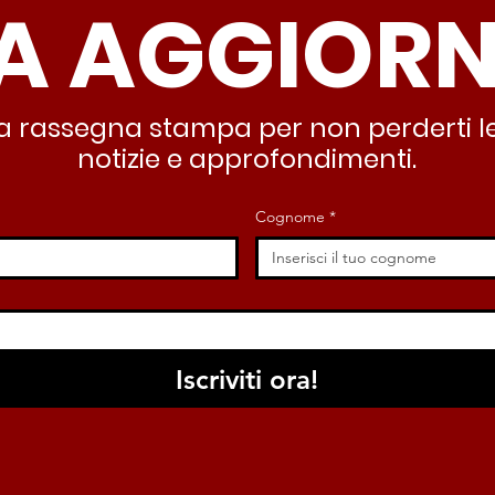
A AGGIOR
partendo dallo Stato che
inqu
deve garantire servizi e
lasc
dignità”
all’
stra rassegna stampa per non perderti le
notizie e approfondimenti.
Cognome
*
Iscriviti ora!