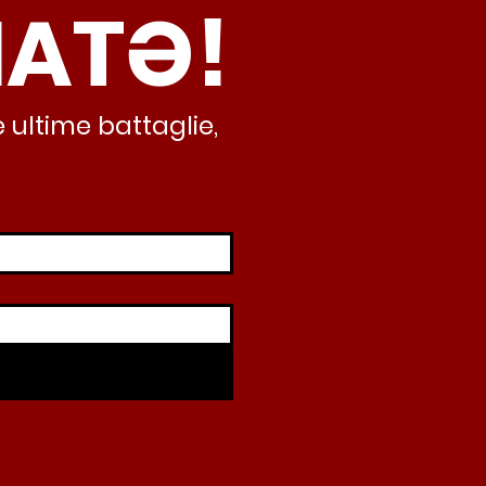
NATƏ!
inamento, lo sta
iando al caos e
abusivismo”
 ultime battaglie,