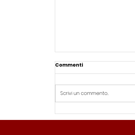
Commenti
Scrivi un commento...
Spin Time, Colucci: “Non
solo occupazione: 400
famiglie e servizi. A 15