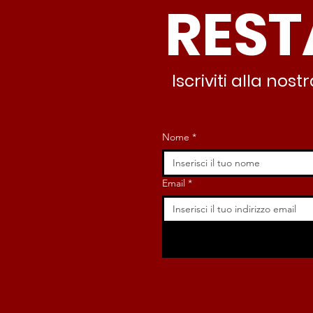
REST
minuti c’è CasaPound e
nessuno interviene”
Iscriviti alla no
Nome
*
Email
*