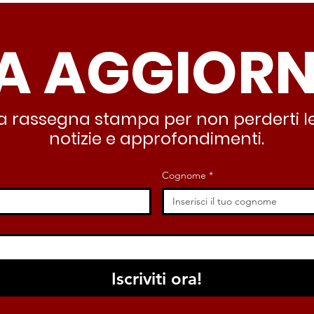
A AGGIOR
stra rassegna stampa per non perderti le
Periferie, Colucci
Ter
notizie e approfondimenti.
(Radicali Roma): “La
Colu
sicurezza si costruisce
“Ro
Cognome
*
partendo dallo Stato che
inqu
deve garantire servizi e
lasc
dignità”
all’
Iscriviti ora!