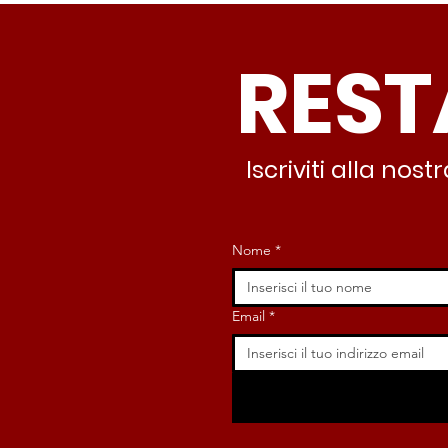
REST
Iscriviti alla no
Spin Time, Colucci: “Non
solo occupazione: 400
famiglie e servizi. A 15
Nome
*
minuti c’è CasaPound e
nessuno interviene”
Email
*