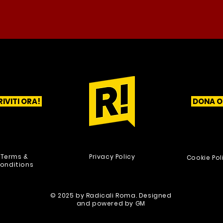
RIVITI ORA!
DONA O
1
2
3
Terms &
Privacy Policy
Cookie Pol
onditions
© 2025 by Radicali Roma. Designed
and powered by
GM