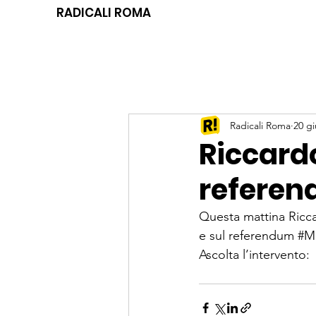
RADICALI ROMA
Radicali Roma
20 gi
Riccardo
refere
Questa mattina Ricca
e sul referendum 
#M