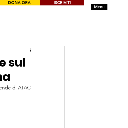
DONA ORA
ISCRIVITI
Menu
e sul
ma
cende di ATAC 