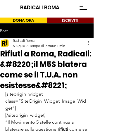
RADICALI ROMA
DONA ORA
ISCRIVITI
Post
Radicali Roma
6 lug 2018
Tempo di lettura: 1 min
Rifiuti a Roma, Radicali:
&#8220;il M5S blatera
come se il T.U.A. non
esistesse&#8221;
[siteorigin_widget 
class=”SiteOrigin_Widget_Image_Wid
get”]
[/siteorigin_widget]
“Il Movimento 5 stelle continua a 
blaterare sulla questione 
rifiuti
 come se 