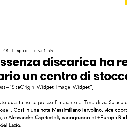
c 2018
Tempo di lettura: 1 min
 assenza discarica ha r
rio un centro di stoc
class=”SiteOrigin_Widget_Image_Widget”]
uto questa notte presso l’impianto di Tmb di via Salaria 
cose”. 
Così in una nota Massimiliano Iervolino, vice coor
, e Alessandro Capriccioli, capogruppo di +Europa Radic
del Lazio.