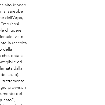
me sito idoneo 
on si sarebbe 
ne dell’Arpa, 
 Tmb (così 
le chiudere 
entale, visto 
te la raccolta 
o della 
 che, data la 
ntigibile ed 
firmata dalla 
del Lazio). 
i trattamento 
gio provvisori 
n aumento del 
questo”, 