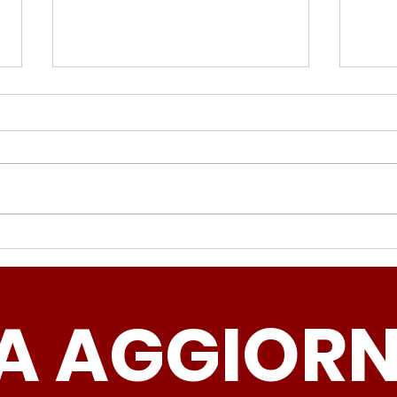
Periferie, Colucci
Ter
(Radicali Roma): “La
Colu
sicurezza si costruisce
“Ro
A AGGIOR
partendo dallo Stato che
inqu
deve garantire servizi e
lasc
dignità”
all’