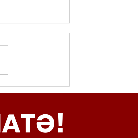
movalorizzatore,
cci (Radicali Roma):
ma oggi non ha meno
NATƏ!
inamento, lo sta
iando al caos e
abusivismo”