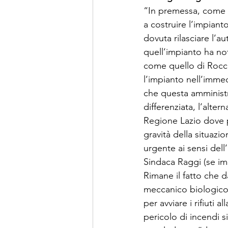
“In premessa, come a
a costruire l’impiant
dovuta rilasciare l’a
quell’impianto ha no
come quello di Rocca
l’impianto nell’immed
che questa amministr
differenziata, l’alter
Regione Lazio dove po
gravità della situazi
urgente ai sensi dell
Sindaca Raggi (se imp
Rimane il fatto che 
meccanico biologico d
per avviare i rifiuti 
pericolo di incendi s