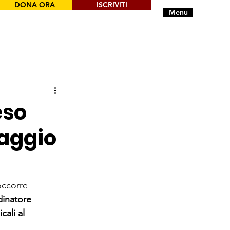
DONA ORA
ISCRIVITI
Menu
eso
caggio
occorre 
dinatore 
ali al 