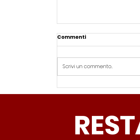
Commenti
Scrivi un commento...
Spin Time, Colucci: “Non
solo occupazione: 400
famiglie e servizi. A 15
REST
minuti c’è CasaPound e
nessuno interviene”