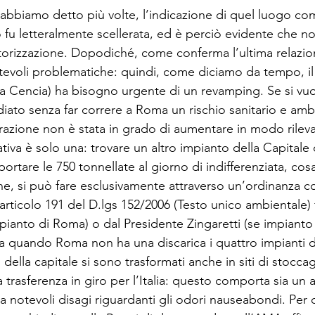
bbiamo detto più volte, l’indicazione di quel luogo co
o fu letteralmente scellerata, ed è perciò evidente che n
utorizzazione. Dopodiché, come conferma l’ultima relazio
tevoli problematiche: quindi, come diciamo da tempo, il
 Cencia) ha bisogno urgente di un revamping. Se si vuo
iato senza far correre a Roma un rischio sanitario e ambi
azione non è stata in grado di aumentare in modo rilevan
nativa è solo una: trovare un altro impianto della Capitale 
rtare le 750 tonnellate al giorno di indifferenziata, cosa
one, si può fare esclusivamente attraverso un’ordinanza co
’articolo 191 del D.lgs 152/2006 (Testo unico ambientale) 
ianto di Roma) o dal Presidente Zingaretti (se impianto 
da quando Roma non ha una discarica i quattro impianti d
ella capitale si sono trasformati anche in siti di stoccag
alla trasferenza in giro per l’Italia: questo comporta sia u
ia notevoli disagi riguardanti gli odori nauseabondi. Per 