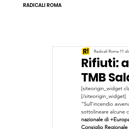
RADICALI ROMA
Radicali Roma
11 di
Rifiuti:
TMB Sala
[siteorigin_widget 
[/siteorigin_widget]
“Sull’incendio avven
sottolineare alcune 
nazionale di +Europa
Consiglio Regionale 