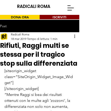
RADICALI ROMA
DONA ORA
ISCRIVITI
Post
Radicali Roma
18 mar 2019
Tempo di lettura: 1 min
Rifiuti, Raggi multi se
stessa per il tragico
stop sulla differenziata
[siteorigin_widget 
class=”SiteOrigin_Widget_Image_Wid
get”]
[/siteorigin_widget]
“Mentre Raggi si bea dei risultati 
ottenuti con le multe agli ‘zozzoni’, la 
differenziata non solo non aumenta, 