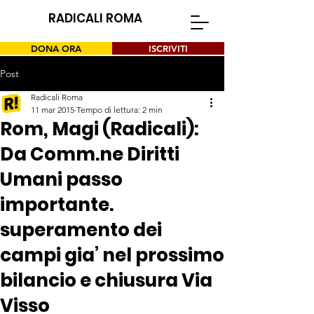
RADICALI ROMA
DONA ORA
ISCRIVITI
Post
Radicali Roma
11 mar 2015
Tempo di lettura: 2 min
Rom, Magi (Radicali):
Da Comm.ne Diritti
Umani passo
importante.
superamento dei
campi gia’ nel prossimo
bilancio e chiusura Via
Visso