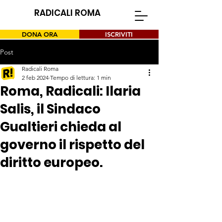
RADICALI ROMA
DONA ORA
ISCRIVITI
Post
Radicali Roma
2 feb 2024
Tempo di lettura: 1 min
Roma, Radicali: Ilaria
Salis, il Sindaco
Gualtieri chieda al
governo il rispetto del
diritto europeo.