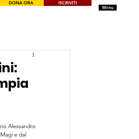
DONA ORA
ISCRIVITI
Menu
ni:
mpia
rio Alessandro 
 Magi e dal 