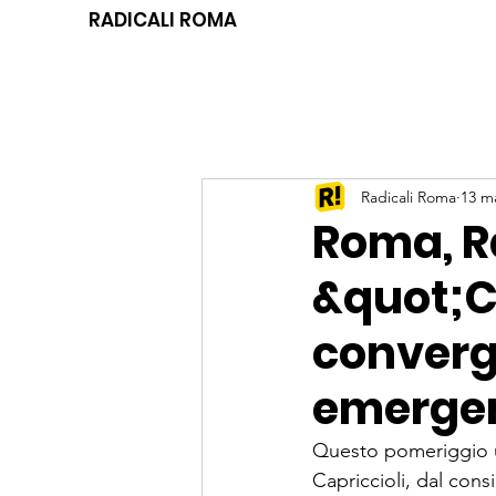
RADICALI ROMA
Radicali Roma
13 m
Roma, Ra
&quot;C
converg
emergen
Questo pomeriggio u
Capriccioli, dal cons