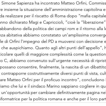
 Simone Sapienza ha incontrato Matteo Orfini, Commiss
 insieme la situazione dell’amministrazione capitolina e
 da realizzare per il riscatto di Roma dopo “mafia capitale
no dichiarato Magi e Capriccioli, “cioè la “liberazione” d
 abbandono della politica dei campi rom e il ritorno alla le
za abitativa abbiamo constatato un’amplissima converge
le di Orfini l’impegno del PD a muoversi con decisione e
e che auspichiamo. Quanto agli altri punti dell’appello”,
ticolare quelli di maggiore complessità come la question
o C, abbiamo convenuto sull’urgente necessità di ripristi
possano consentire, finalmente, la nascita di un dibattit
 contrapporre costruttivamente diversi punti di vista, cul
ziare Matteo Orfini per il proficuo incontro”, concludono
uriamo che lui e il sindaco Marino sappiano cogliere in q
ve un’opportunità per cambiare definitivamente pagina nel
riformatrice per la politica romana e anche per il loro part