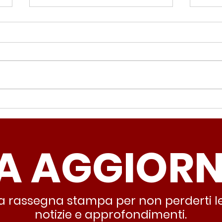
Periferie, Colucci
Ter
(Radicali Roma): “La
Colu
sicurezza si costruisce
“Ro
A AGGIOR
partendo dallo Stato che
inqu
deve garantire servizi e
lasc
dignità”
all’
stra rassegna stampa per non perderti le
notizie e approfondimenti.