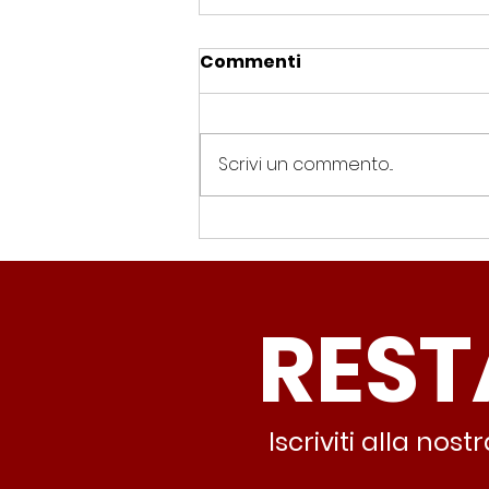
Commenti
Scrivi un commento...
Spin Time, Colucci: “Non
solo occupazione: 400
famiglie e servizi. A 15
REST
minuti c’è CasaPound e
nessuno interviene”
Iscriviti alla no