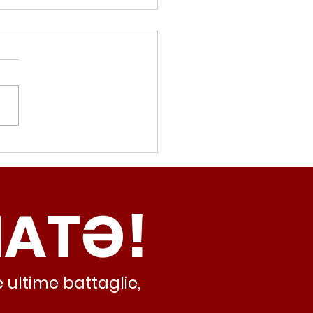
movalorizzatore,
cci (Radicali Roma):
ma oggi non ha meno
NATƏ!
inamento, lo sta
iando al caos e
abusivismo”
 ultime battaglie,