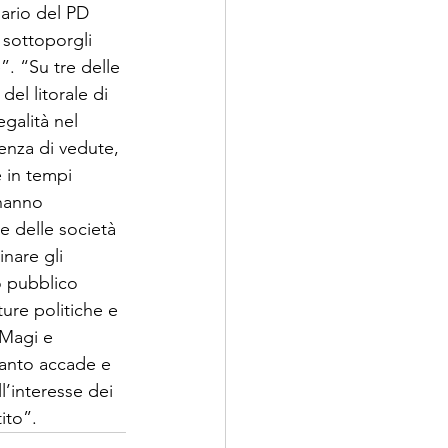
ario del PD 
 sottoporgli 
”. “Su tre delle 
el litorale di 
galità nel 
nza di vedute, 
 in tempi 
 hanno 
e delle società 
nare gli 
o pubblico 
ture politiche e 
 Magi e 
uanto accade e 
l’interesse dei 
ito”.