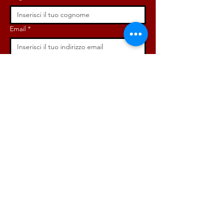
Email
*
Iscriviti ora!
ISCRIVITI ORA!
DONA ORA!
Via Angelo Bargoni, 32-36,
00153, Roma (RM)
info@radicaliroma.it