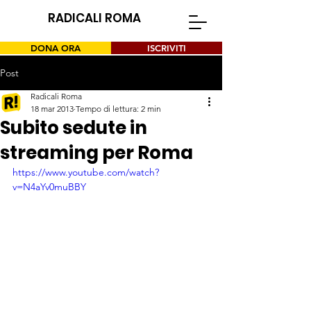
RADICALI ROMA
DONA ORA
ISCRIVITI
Post
Radicali Roma
18 mar 2013
Tempo di lettura: 2 min
Subito sedute in
streaming per Roma
https://www.youtube.com/watch?
v=N4aYv0muBBY