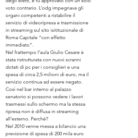
degli eletti, e fu approvato con un solo 
voto contrario. L’odg impegnava gli 
organi competenti a ristabilire il 
servizio di videoripresa e trasmissione 
in streaming sul sito isitituzionale di 
Roma Capitale “con effetto 
immediato”.
Nel frattempo l’aula Giulio Cesare è 
stata ristrutturata con nuovi scranni 
dotati di pc per i consiglieri e una 
spesa di circa 2,5 milioni di euro, ma il 
servizio continua ad essere negato. 
Così nel bar interno al palazzo 
senatorio si possono vedere i lavori 
trasmessi sullo schermo ma la stessa 
ripresa non è diffusa in streaming 
all’esterno. Perchè?
Nel 2010 venne messa a bilancio una 
previsione di spesa di 200 mila euro 