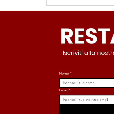
Spin Time, Colucci: “Non
solo occupazione: 400
famiglie e servizi. A 15
REST
minuti c’è CasaPound e
nessuno interviene”
Iscriviti alla no
Nome
*
Email
*