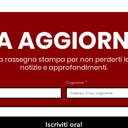
Periferie, Colucci
Ter
(Radicali Roma): “La
Colu
sicurezza si costruisce
“Ro
A AGGIOR
partendo dallo Stato che
inqu
deve garantire servizi e
lasc
dignità”
all’
stra rassegna stampa per non perderti le
notizie e approfondimenti.
Cognome
*
Iscriviti ora!