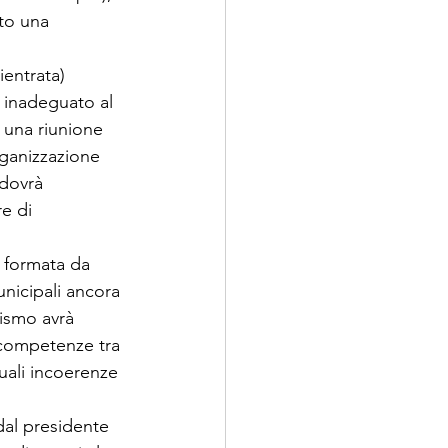
to una 
entrata) 
 inadeguato al 
 una riunione 
organizzazione 
dovrà 
e di 
 formata da 
nicipali ancora 
nismo avrà 
i competenze tra 
uali incoerenze 
dal presidente 