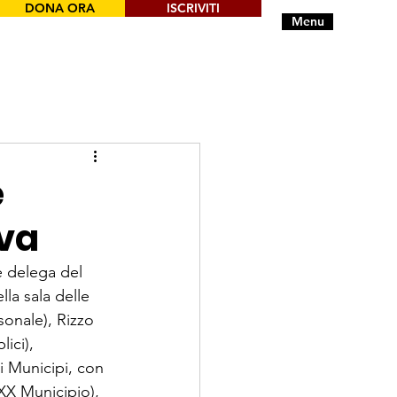
DONA ORA
ISCRIVITI
Menu
e
iva
e delega del 
la sala delle 
sonale), Rizzo 
ici), 
ei Municipi, con 
(XX Municipio), 