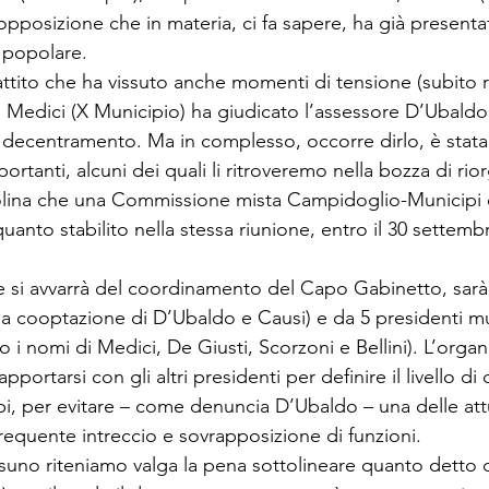
opposizione che in materia, ci fa sapere, ha già presenta
 popolare. 
ttito che ha vissuto anche momenti di tensione (subito ri
te Medici (X Municipio) ha giudicato l’assessore D’Ubaldo
l decentramento. Ma in complesso, occorre dirlo, è stata
portanti, alcuni dei quali li ritroveremo nella bozza di ri
tolina che una Commissione mista Campidoglio-Municipi 
uanto stabilito nella stessa riunione, entro il 30 settembr
 si avvarrà del coordinamento del Capo Gabinetto, sarà
 la cooptazione di D’Ubaldo e Causi) e da 5 presidenti mu
o i nomi di Medici, De Giusti, Scorzoni e Bellini). L’orga
pportarsi con gli altri presidenti per definire il livello d
pi, per evitare – come denuncia D’Ubaldo – una delle att
 frequente intreccio e sovrapposizione di funzioni. 
ssuno riteniamo valga la pena sottolineare quanto detto 