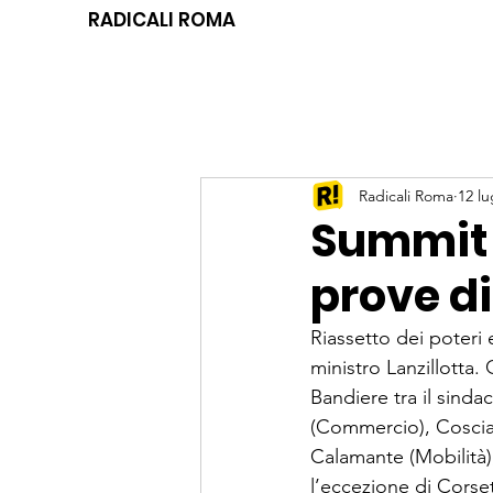
RADICALI ROMA
Radicali Roma
12 lu
Summit 
prove d
Riassetto dei poteri 
ministro Lanzillotta.
Bandiere tra il sinda
(Commercio), Coscia 
Calamante (Mobilità), 
l’eccezione di Corset