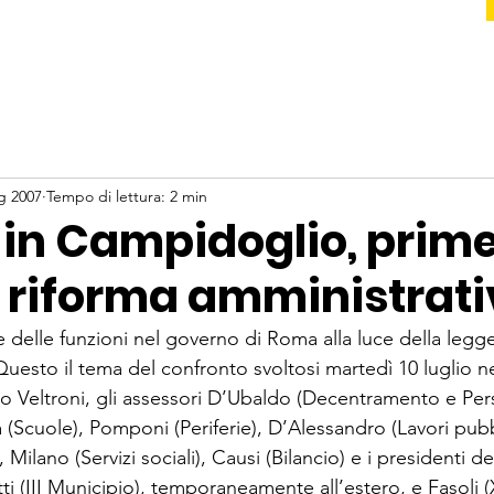
g 2007
Tempo di lettura: 2 min
in Campidoglio, prim
i riforma amministrat
e delle funzioni nel governo di Roma alla luce della legg
 Questo il tema del confronto svoltosi martedì 10 luglio nel
co Veltroni, gli assessori D’Ubaldo (Decentramento e Per
(Scuole), Pomponi (Periferie), D’Alessandro (Lavori pubbl
Milano (Servizi sociali), Causi (Bilancio) e i presidenti d
ti (III Municipio), temporaneamente all’estero, e Fasoli 