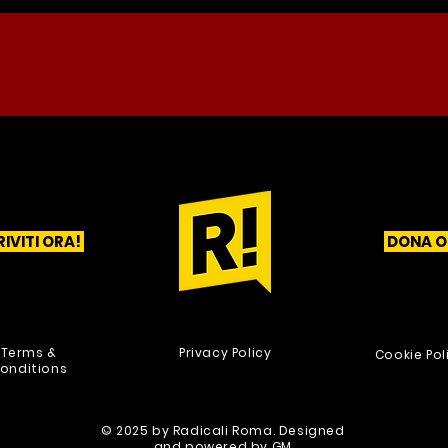
RIVITI ORA!
DONA O
1
2
3
Terms &
Privacy Policy
Cookie Pol
onditions
© 2025 by Radicali Roma. Designed
and powered by
GM