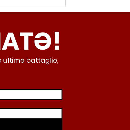
movalorizzatore,
cci (Radicali Roma):
ma oggi non ha meno
NATƏ!
inamento, lo sta
iando al caos e
abusivismo”
 ultime battaglie,