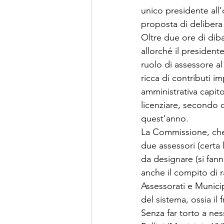
unico presidente all’
proposta di delibera
Oltre due ore di diba
allorché il presiden
ruolo di assessore a
ricca di contributi im
amministrativa capi
licenziare, secondo q
quest’anno. 
La Commissione, che
due assessori (certa
da designare (si fann
anche il compito di ra
Assessorati e Munici
del sistema, ossia il
Senza far torto a ne