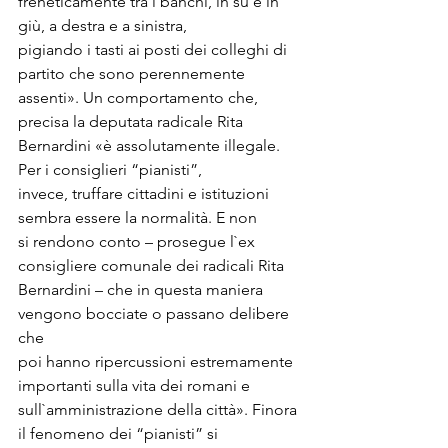
freneticamente tra i banchi, in su e in 
giù, a destra e a sinistra,

pigiando i tasti ai posti dei colleghi di 
partito che sono perennemente

assenti». Un comportamento che, 
precisa la deputata radicale Rita

Bernardini «è assolutamente illegale. 
Per i consiglieri “pianisti”,

invece, truffare cittadini e istituzioni 
sembra essere la normalità. E non

si rendono conto – prosegue l`ex 
consigliere comunale dei radicali Rita

Bernardini – che in questa maniera 
vengono bocciate o passano delibere 
che

poi hanno ripercussioni estremamente 
importanti sulla vita dei romani e

sull`amministrazione della città». Finora 
il fenomeno dei “pianisti” si
