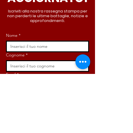
Iscriviti alla nostra rassegna stampa per
non perderti le ultime battaglie, notizie e
approfondimenti.
Nome
*
Cognome
*
Email
*
Iscriviti ora!