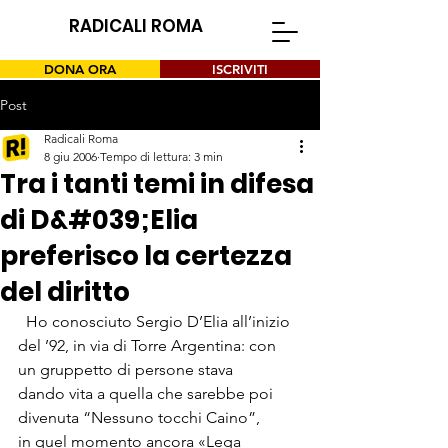
RADICALI ROMA
DONA ORA
ISCRIVITI
Post
Radicali Roma
8 giu 2006
Tempo di lettura: 3 min
Tra i tanti temi in difesa
di D&#039;Elia
preferisco la certezza
del diritto
  Ho conosciuto Sergio D’Elia all’inizio 
del ’92, in via di Torre Argentina: con 
un gruppetto di persone stava 
dando vita a quella che sarebbe poi 
divenuta “Nessuno tocchi Caino”, 
in quel momento ancora «Lega 