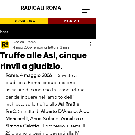
RADICALI ROMA
DONA ORA
ISCRIVITI
Post
Radicali Roma
4 mag 2006
Tempo di lettura: 2 min
Truffe alle Asl, cinque
rinvii a giudizio.
Roma, 4 maggio 2006
 – Rinviate a 
giudizio a Roma cinque persone 
accusate di concorso in associazione 
per delinquere nell’ambito dell’ 
inchiesta sulle truffe alle 
Asl RmB e 
RmC
. Si tratta di 
Alberto D’Alesio, Aldo 
Mencarelli, Anna Nolano, Annalisa e 
Simona Celotto
. Il processo si terra’ il 
26 giugno prossimo davanti alla IV 