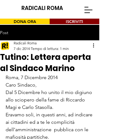
RADICALI ROMA
DONA ORA
ISCRIVITI
Post
Radicali Roma
7 dic 2014
Tempo di lettura: 1 min
Tutino: Lettera aperta
al Sindaco Marino
Roma, 7 Dicembre 2014
Caro Sindaco,
Dal 5 Dicembre ho unito il mio digiuno 
allo sciopero della fame di Riccardo 
Magi e Carlo Stasolla.
Eravamo soli, in questi anni, ad indicare 
ai cittadini ed a te le complicità 
dell’amministrazione  pubblica con le 
mafiosità partitiche.