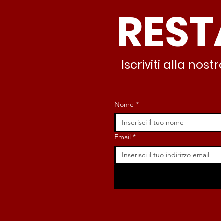
REST
minuti c’è CasaPound e
nessuno interviene”
Iscriviti alla no
Nome
*
Email
*