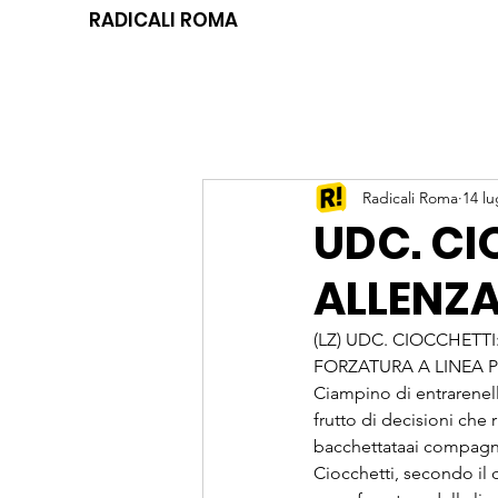
RADICALI ROMA
Radicali Roma
14 lu
UDC. CI
ALLENZ
(LZ) UDC. CIOCCHETT
FORZATURA A LINEA POL
Ciampino di entrarenell
frutto di decisioni che
bacchettataai compagni 
Ciocchetti, secondo il