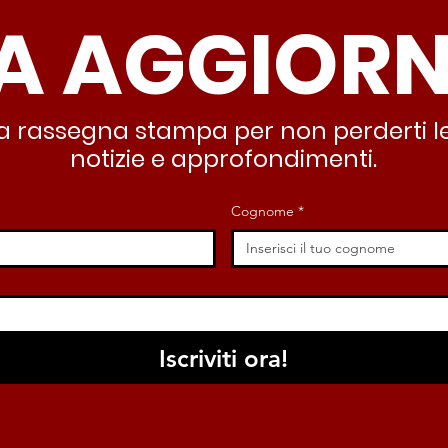
A AGGIOR
partendo dallo Stato che
inqu
deve garantire servizi e
lasc
dignità”
all’
stra rassegna stampa per non perderti le
notizie e approfondimenti.
Cognome
*
Iscriviti ora!