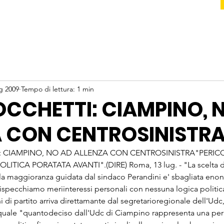
g 2009
Tempo di lettura: 1 min
OCCHETTI: CIAMPINO, 
A CON CENTROSINISTR
I: CIAMPINO, NO AD ALLENZA CON CENTROSINISTRA"PERIC
ITICA PORATATA AVANTI".(DIRE) Roma, 13 lug. - "La scelta de
a maggioranza guidata dal sindaco Perandini e' sbagliata enon 
 rispecchiamo meriinteressi personali con nessuna logica politica
di partito arriva direttamante dal segretarioregionale dell'Udc
 quale "quantodeciso dall'Udc di Ciampino rappresenta una per