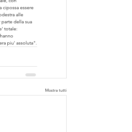
ale, con 
a cipossa essere 
destra alle 
 parte della sua 
' totale: 
 hanno 
ra piu' assoluta".
Mostra tutti