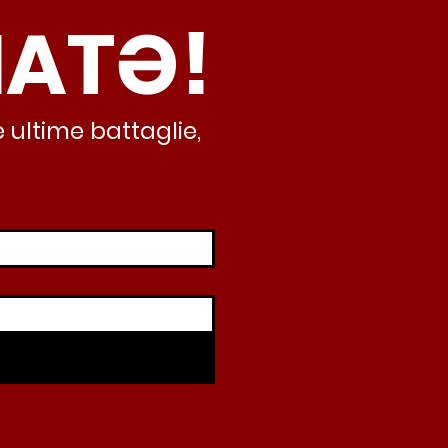
NATƏ!
inamento, lo sta
iando al caos e
abusivismo”
 ultime battaglie,