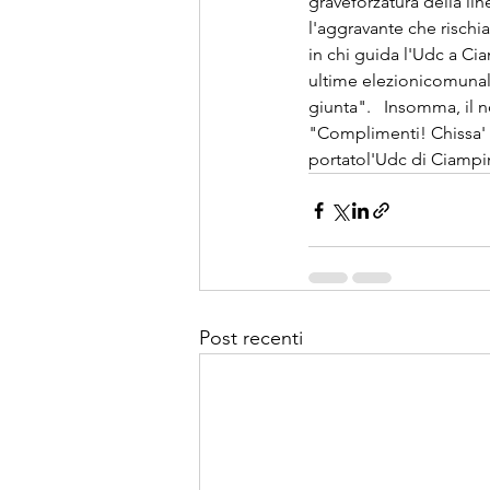
graveforzatura della lin
l'aggravante che rischi
in chi guida l'Udc a Ci
ultime elezionicomunali.
giunta".   Insomma, il n
"Complimenti! Chissa' 
portatol'Udc di Ciampin
Post recenti