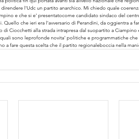
ea politica fin qui portata avanti sia alivello nazionale che region
a direndere l'Udc un partito anarchico. Mi chiedo quale coerenz
ampino e che si e' presentatocome candidato sindaco del centro
 Quello che ieri era l'avversario di Perandini, da oggientra a far
o di Ciocchetti alla strada intrapresa dal suopartito a Ciampino e
quali sono leprofonde novita' politiche e programmatiche che
o a fare questa scelta che il partito regionaleboccia nella manie