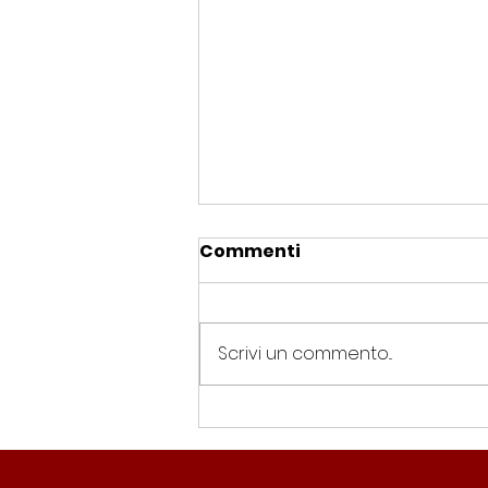
Commenti
Scrivi un commento...
Spin Time, Colucci: “Non
solo occupazione: 400
famiglie e servizi. A 15