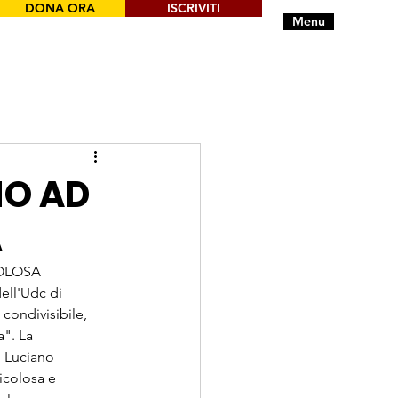
DONA ORA
ISCRIVITI
Menu
NO AD
A
OLOSA 
ll'Udc di 
condivisibile, 
". La 
, Luciano 
icolosa e 