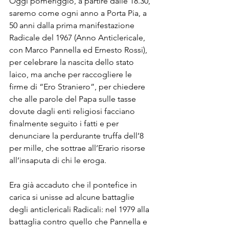
Oggi pomeriggio, a partire dalle 18.30, 
saremo come ogni anno a Porta Pia, a 
50 anni dalla prima manifestazione 
Radicale del 1967 (Anno Anticlericale, 
con Marco Pannella ed Ernesto Rossi), 
per celebrare la nascita dello stato 
laico, ma anche per raccogliere le 
firme di “Ero Straniero”, per chiedere 
che alle parole del Papa sulle tasse 
dovute dagli enti religiosi facciano 
finalmente seguito i fatti e per 
denunciare la perdurante truffa dell’8 
per mille, che sottrae all’Erario risorse 
all’insaputa di chi le eroga.

Era già accaduto che il pontefice in 
carica si unisse ad alcune battaglie 
degli anticlericali Radicali: nel 1979 alla 
battaglia contro quello che Pannella e 