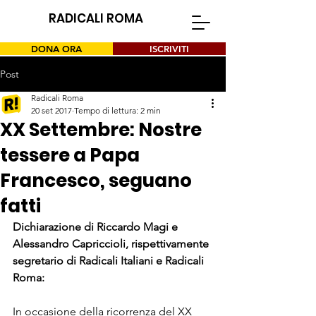
RADICALI ROMA
DONA ORA
ISCRIVITI
Post
Radicali Roma
20 set 2017
Tempo di lettura: 2 min
XX Settembre: Nostre
tessere a Papa
Francesco, seguano
fatti
Dichiarazione di Riccardo Magi e 
Alessandro Capriccioli, rispettivamente 
segretario di Radicali Italiani e Radicali 
Roma:
In occasione della ricorrenza del XX 