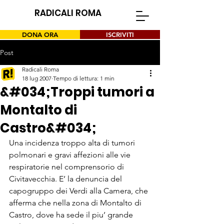
RADICALI ROMA
DONA ORA
ISCRIVITI
Post
Radicali Roma
18 lug 2007
Tempo di lettura: 1 min
&#034;Troppi tumori a
Montalto di
Castro&#034;
Una incidenza troppo alta di tumori 
polmonari e gravi affezioni alle vie 
respiratorie nel comprensorio di 
Civitavecchia. E’ la denuncia del 
capogruppo dei Verdi alla Camera, che 
afferma che nella zona di Montalto di 
Castro, dove ha sede il piu’ grande 