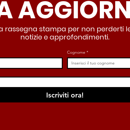
A AGGIOR
deve garantire servizi e
lasc
dignità”
all’
stra rassegna stampa per non perderti le
notizie e approfondimenti.
Cognome
*
Iscriviti ora!