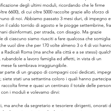
ificazione degli ultimi moduli, ricordando che le firme
tre 6600), di cui oltre 5000 raccolte grazie allo sforzo di
nuno di noi. Abbiamo passato 3 mesi duri, di impegno e
on il caldo torrido di agosto e le piogge settembrine, fra
omani disinformati, per strada, con disagio. Ma grazie
e di ciascuno siamo riusciti a fare qualcosa che somiglia
il che vuol dire che per 170 volte almeno 3 o 4 di voi hann
 a Radicali Roma (ma anche alla città e a se stessi) qualc
, rubandole a lavoro famiglia ed affetti, in vista di un
 mese fa sembrava irraggiungibile.
far parte di un gruppo di compagni così dedicati, impegn
; siete stati una settantina coloro i quali hanno partecip
 raccolta firme e quasi un centinaio il totale delle perso
 con i moduli e volevamo dirvi:
, ma anche da segretario e tesoriere dirigenti, onorati d