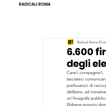
RADICALI ROMA
Radicali Roma
23 ot
6.600 fi
degli ele
Care/i compagne/i,
lasciateci comunicarv
prefissatoci di racco
delibera, ad iniziati
un’Anagrafe pubblica 
Ebbene proprio doman