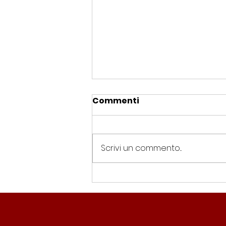
Commenti
Scrivi un commento...
Spin Time, Colucci: “Non
solo occupazione: 400
famiglie e servizi. A 15
minuti c’è CasaPound e