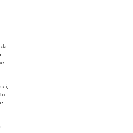
 da
o
he
ati,
ato
ne
i