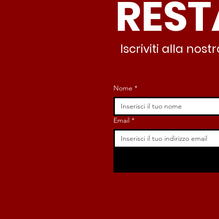
REST
nessuno interviene”
Iscriviti alla no
Nome
*
Email
*