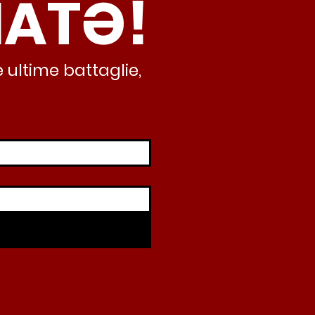
NATƏ!
iando al caos e
abusivismo”
 ultime battaglie,