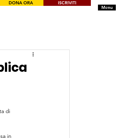
DONA ORA
ISCRIVITI
Menu
blica
ta di
sa in