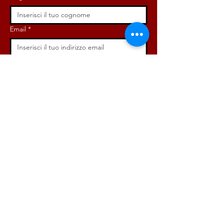
Email
*
Iscriviti ora!
ISCRIVITI ORA!
DONA ORA!
Via Angelo Bargoni, 32-36,
00153, Roma (RM)
info@radicaliroma.it