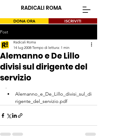
RADICALI ROMA
DONA ORA
ISCRIVITI
Post
Radicali Roma
14 lug 2008
Tempo di lettura: 1 min
Alemanno e De Lillo
divisi sul dirigente del
servizio
.
Alemanno_e_De_Lillo_divisi_sul_di
rigente_del_servizio.pdf