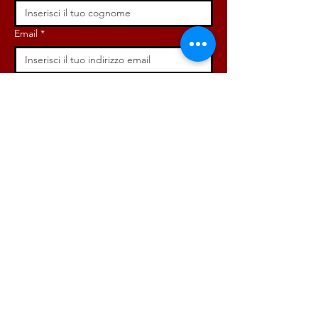
Email
*
Iscriviti ora!
ISCRIVITI ORA!
DONA ORA!
Via Angelo Bargoni, 32-36,
00153, Roma (RM)
info@radicaliroma.it