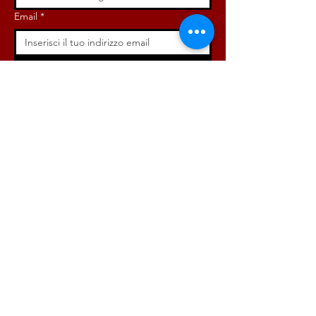
Email
*
Iscriviti ora!
ISCRIVITI ORA!
DONA ORA!
Via Angelo Bargoni, 32-36,
00153, Roma (RM)
info@radicaliroma.it
1
2
3