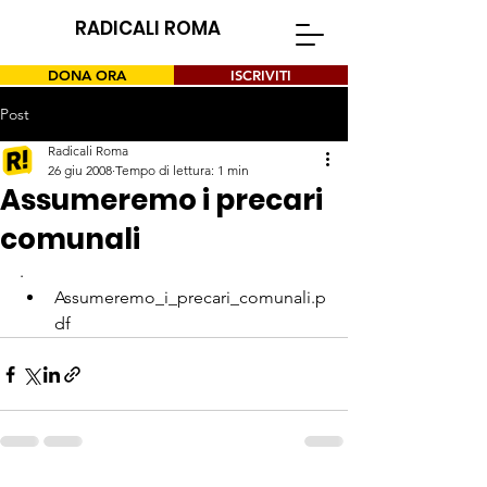
RADICALI ROMA
DONA ORA
ISCRIVITI
Post
Radicali Roma
26 giu 2008
Tempo di lettura: 1 min
Assumeremo i precari
comunali
.
Assumeremo_i_precari_comunali.p
df