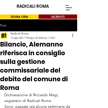
RADICALI ROMA
DONA ORA
ISCRIVITI
Post
Radicali Roma
13 apr 2011
Tempo di lettura: 1 min
Bilancio, Alemanno
riferisca in consiglio
sulla gestione
commissariale del
debito del comune di
Roma
Dichiarazione di Riccardo Magi, 
segretario di Radicali Roma
Sono  passate già alcune settimane da 