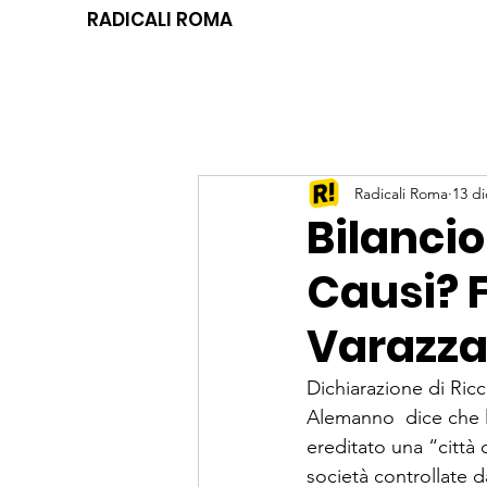
RADICALI ROMA
Radicali Roma
13 di
Bilanci
Causi? 
Varazzan
Dichiarazione di Ric
Alemanno  dice che la
ereditato una “città 
società controllate d