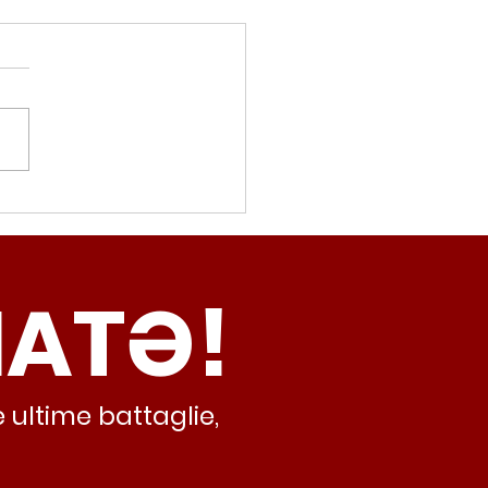
movalorizzatore,
cci (Radicali Roma):
ma oggi non ha meno
NATƏ!
inamento, lo sta
iando al caos e
abusivismo”
 ultime battaglie,