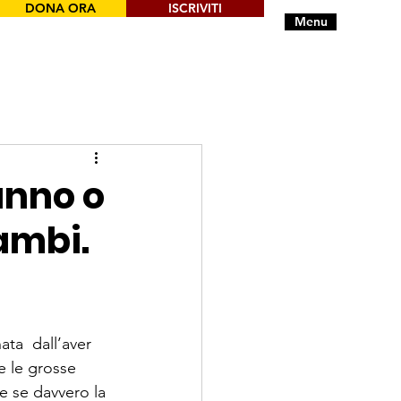
DONA ORA
ISCRIVITI
Menu
anno o
ambi.
ta  dall’aver 
e le grosse 
e se davvero la 