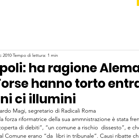
c 2010
Tempo di lettura: 1 min
opoli: ha ragione Alem
Forse hanno torto entr
i ci illumini
cardo Magi, segretario di Radicali Roma
 forza riformatrice della sua ammnistrazione è stata frena
coperta di debiti”, “un comune a rischio  dissesto”, e ch
al Comune erano “da  libri in tribunale”. Causi ribatte ch