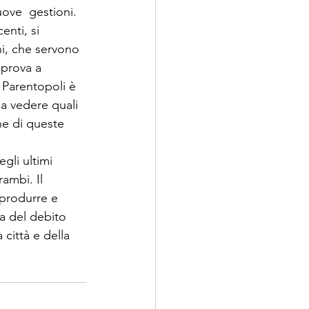
uove  gestioni. 
enti, si 
ni, che servono 
 prova a  
 Parentopoli è 
 a vedere quali 
ne di queste  
gli ultimi 
ambi. Il 
produrre e 
a del debito 
 città e della 