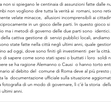
a non si spiegano le centinaia di assunzioni fatte dalle n
bi non vogliono dire tutta la verità ai  romani, sono retic
nte velate minacce,  allusioni incomprensibili ai cittadi
eciprocamente in un gioco delle parti. In questo gioco si
rio ma i metodi di governo delle due parti sono  identici.
 della cattiva gestione di  servizi pubblici locali, andiamo
 sono state fatte nella città negli ultimi anni, quale gestio
ino ad oggi, dove sono finiti gli investimenti  per la città.

o di sapere come sono stati spesi o buttati i loro  soldi ne
ere se ha ragione Alemanno o Causi  o hanno torto entr
nario al debito del  comune di Roma deve al più presto 
a la  documentazione ufficiale sulla situazione aggiornat
 fotografia di un modo di governare, lì c’è la storia  della