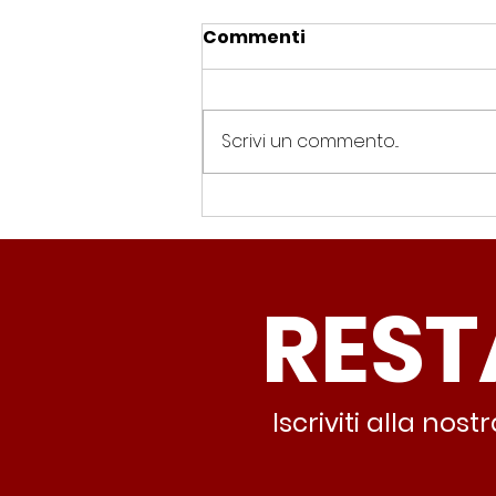
Commenti
Scrivi un commento...
Spin Time, Colucci: “Non
solo occupazione: 400
famiglie e servizi. A 15
REST
minuti c’è CasaPound e
nessuno interviene”
Iscriviti alla no