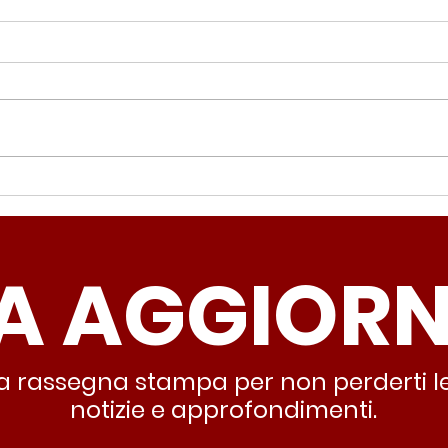
Periferie, Colucci
Ter
(Radicali Roma): “La
Colu
sicurezza si costruisce
“Ro
A AGGIOR
partendo dallo Stato che
inqu
deve garantire servizi e
lasc
dignità”
all’
stra rassegna stampa per non perderti le
notizie e approfondimenti.