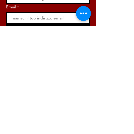
Email
*
Iscriviti ora!
ISCRIVITI ORA!
DONA ORA!
Via Angelo Bargoni, 32-36,
00153, Roma (RM)
info@radicaliroma.it
1
2
3