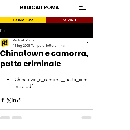
RADICALI ROMA
DONA ORA
ISCRIVITI
Post
Radicali Roma
16 lug 2008
Tempo di lettura: 1 min
Chinatown e camorra,
patto criminale
.
Chinatown_e_camorra__patto_crim
inale.pdf