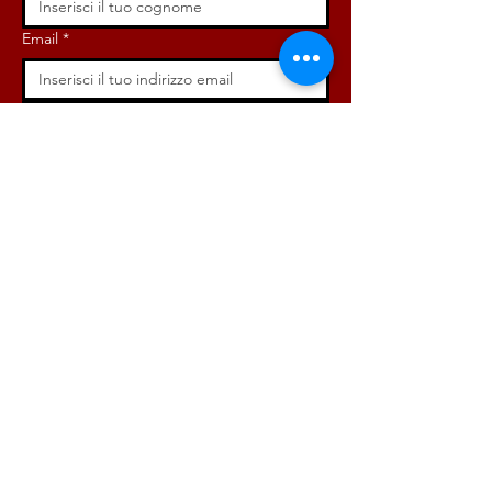
Email
*
Iscriviti ora!
ISCRIVITI ORA!
DONA ORA!
Via Angelo Bargoni, 32-36,
00153, Roma (RM)
info@radicaliroma.it