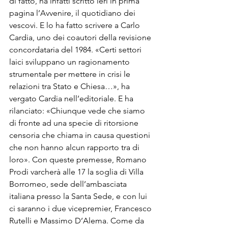
di fatto, ha infatti scritto ieri in prima 
pagina l’Avvenire, il quotidiano dei 
vescovi. E lo ha fatto scrivere a Carlo 
Cardia, uno dei coautori della revisione 
concordataria del 1984. «Certi settori 
laici sviluppano un ragionamento 
strumentale per mettere in crisi le 
relazioni tra Stato e Chiesa…», ha 
vergato Cardia nell’editoriale. E ha 
rilanciato: «Chiunque vede che siamo 
di fronte ad una specie di ritorsione 
censoria che chiama in causa questioni 
che non hanno alcun rapporto tra di 
loro». Con queste premesse, Romano 
Prodi varcherà alle 17 la soglia di Villa 
Borromeo, sede dell’ambasciata 
italiana presso la Santa Sede, e con lui 
ci saranno i due vicepremier, Francesco 
Rutelli e Massimo D’Alema. Come da 