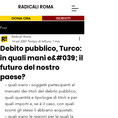
RADICALI ROMA
DONA ORA
ISCRIVITI
Post
Radicali Roma
14 set 2007
Tempo di lettura: 1 min
Debito pubblico, Turco:
in quali mani e&#039; il
futuro del nostro
paese?
– quali siano i soggetti partecipanti al 
mercato dei titoli del debito pubblico, 
quali quantità e tipologie di titoli e per 
quali importi e, se è il caso, con quali 
sconti gli stessi li abbiano acquistati; 

– quali siano le ragioni per le quali la 