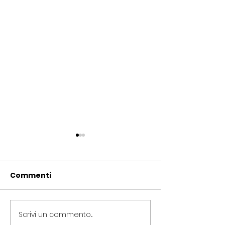
Commenti
Scrivi un commento...
Periferie, Colucci
Termovalorizz