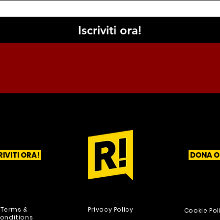
Iscriviti ora!
RIVITI ORA!
DONA O
1
2
3
Terms &
Privacy Policy
Cookie Pol
onditions