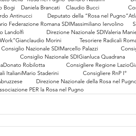
ogi    Daniela Brancati    Claudio Bucci                   Co
do Antinucci          Deputato della “Rosa nel Pugno”Atl
rio Federazione Romana SDIMassimiliano Iervolino      S
ndolfi               Direzione Nazionale SDIValeria Manieri   
ork”Gianclaudio Morini            Tesoriere Radicali Rom
     Consiglio Nazionale SDIMarcello Palazzi               Con
            Consiglio Nazionale SDIGianluca Quadrana       
nato Robilotta              Consigliere Regione LazioGi
li ItalianiMario Staderini                Consigliere RnP I° 
bruzzese         Direzione Nazionale della Rosa nel Pugn
  Associazione PER la Rosa nel Pugno