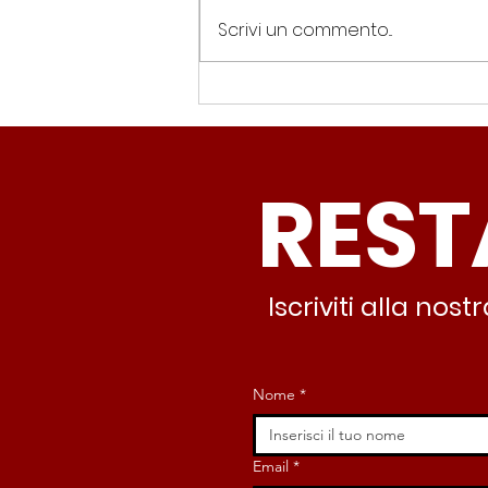
Scrivi un commento...
Spin Time, Colucci: “Non
solo occupazione: 400
famiglie e servizi. A 15
REST
minuti c’è CasaPound e
nessuno interviene”
Iscriviti alla no
Nome
*
Email
*