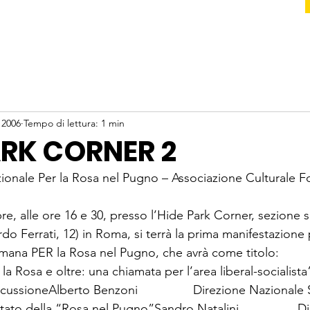
 2006
Tempo di lettura: 1 min
RK CORNER 2
azionale Per la Rosa nel Pugno – Associazione Culturale 
, alle ore 16 e 30, presso l’Hide Park Corner, sezione so
do Ferrati, 12) in Roma, si terrà la prima manifestazione
mana PER la Rosa nel Pugno, che avrà come titolo:
  “Per la Rosa e oltre: una chiamata per l’area liberal-socialista
scussioneAlberto Benzoni                Direzione Nazionale
eputato della “Rosa nel Pugno”Sandro Natalini                 D