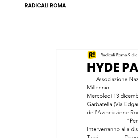
RADICALI ROMA
Radicali Roma
9 dic
HYDE PA
      Associazione N
Millennio
Mercoledì 13 dicembre
Garbatella (Via Edgar
dell’Associazione Ro
                        
Interverranno alla di
Turci                 D