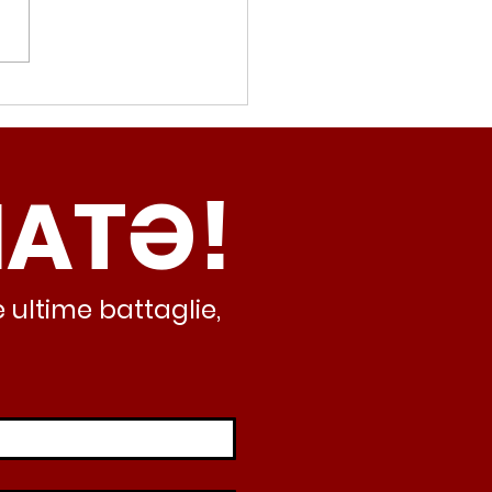
movalorizzatore,
cci (Radicali Roma):
ma oggi non ha meno
NATƏ!
inamento, lo sta
iando al caos e
abusivismo”
 ultime battaglie,