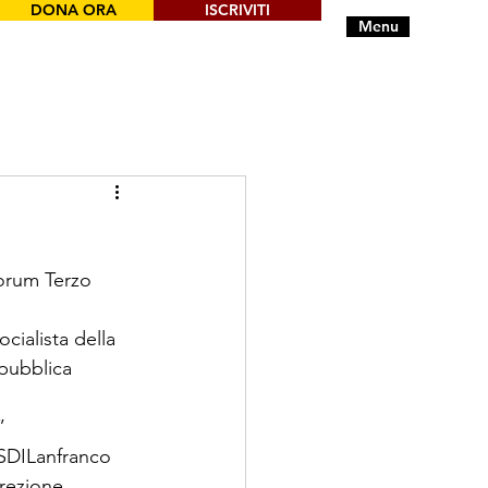
DONA ORA
ISCRIVITI
Menu
Forum Terzo 
cialista della 
 pubblica 
”
 SDILanfranco 
irezione 