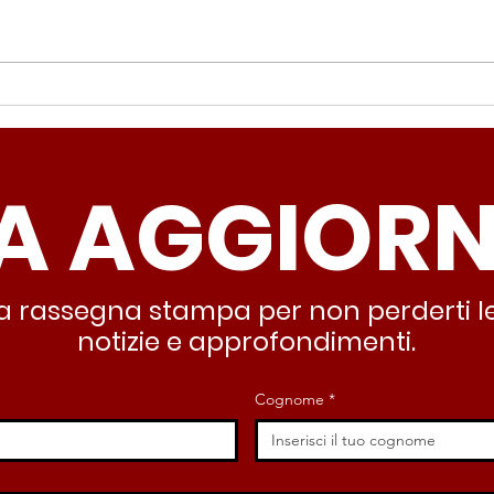
Periferie, Colucci
Ter
(Radicali Roma): “La
Colu
sicurezza si costruisce
“Ro
A AGGIOR
partendo dallo Stato che
inqu
deve garantire servizi e
lasc
dignità”
all’
stra rassegna stampa per non perderti le
notizie e approfondimenti.
Cognome
*