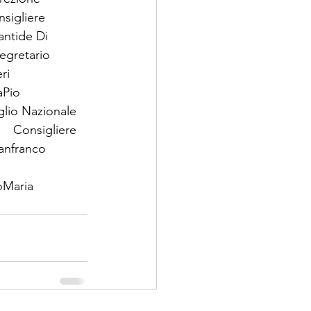
nsigliere 
antide Di 
egretario 
              
aPio 
siglio Nazionale 
    Consigliere 
anfranco 
oMaria 