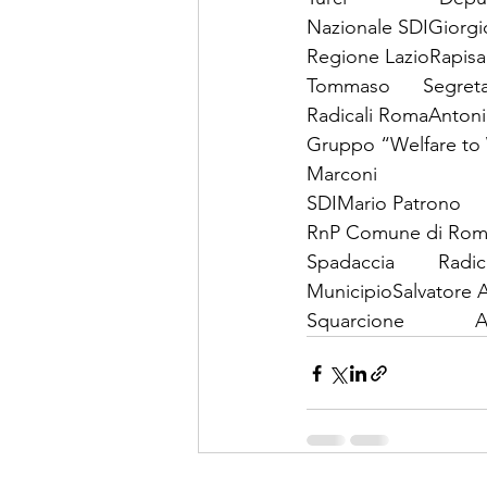
Nazionale SDIGiorgio B
Regione LazioRapisar
Tommaso      Segreta
Radicali RomaAntonio La
Gruppo “Welfare to W
Marconi                
SDIMario Patrono      
RnP Comune di RomaDo
Spadaccia        Radica
MunicipioSalvatore A
Squarcione           