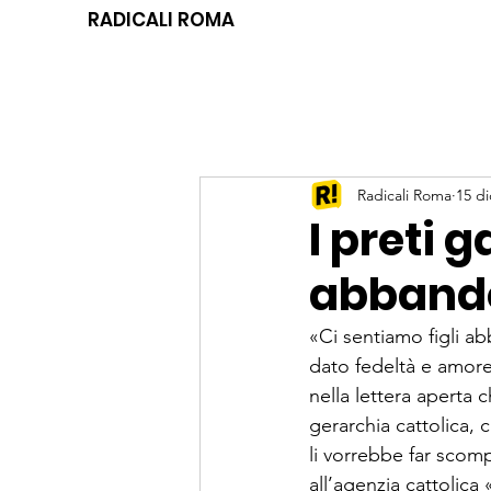
RADICALI ROMA
Radicali Roma
15 di
I preti 
abband
«Ci sentiamo figli a
dato fedeltà e amor
nella lettera aperta 
gerarchia cattolica,
li vorrebbe far scomp
all’agenzia cattolica