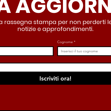
A AGGIOR
deve garantire servizi e
lasc
dignità”
all’
stra rassegna stampa per non perderti le
notizie e approfondimenti.
Cognome
*
Iscriviti ora!