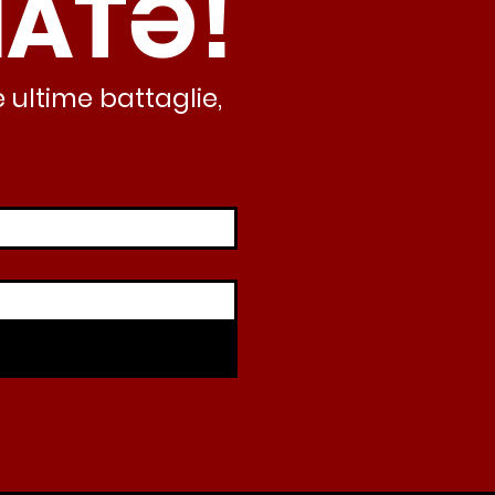
NATƏ!
iando al caos e
abusivismo”
 ultime battaglie,