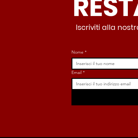
REST
nessuno interviene”
Iscriviti alla no
Nome
*
Email
*