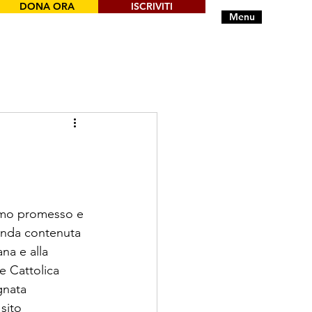
DONA ORA
ISCRIVITI
Menu
iamo promesso e 
anda contenuta 
na e alla 
e Cattolica 
gnata 
sito 