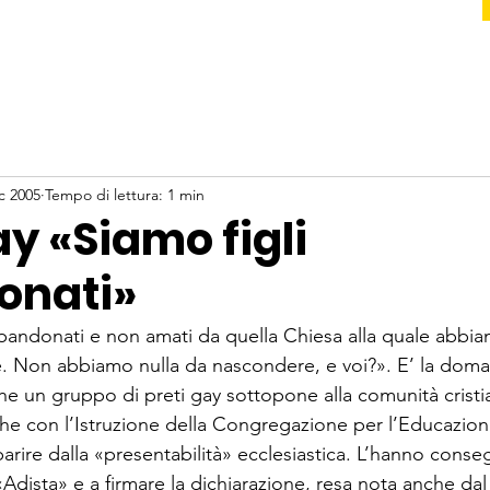
c 2005
Tempo di lettura: 1 min
gay «Siamo figli
onati»
bbandonati e non amati da quella Chiesa alla quale abb
e. Non abbiamo nulla da nascondere, e voi?». E’ la dom
che un gruppo di preti gay sottopone alla comunità cristia
 che con l’Istruzione della Congregazione per l’Educazion
arire dalla «presentabilità» ecclesiastica. L’hanno conse
 «Adista» e a firmare la dichiarazione, resa nota anche dal 