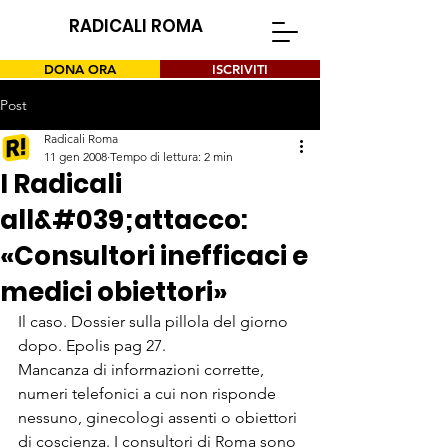
RADICALI ROMA
DONA ORA
ISCRIVITI
Post
Radicali Roma
11 gen 2008
Tempo di lettura: 2 min
I Radicali
all&#039;attacco:
«Consultori inefficaci e
medici obiettori»
Il caso. Dossier sulla pillola del giorno 
dopo. Epolis pag 27.
Mancanza di informazioni corrette, 
numeri telefonici a cui non risponde 
nessuno, ginecologi assenti o obiettori 
di coscienza. I consultori di Roma sono 