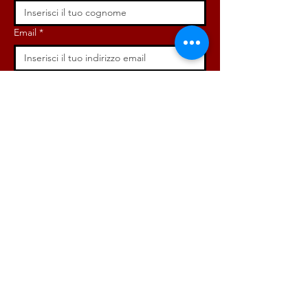
Email
*
Iscriviti ora!
ISCRIVITI ORA!
DONA ORA!
Via Angelo Bargoni, 32-36,
00153, Roma (RM)
info@radicaliroma.it