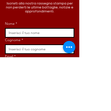
Iscriviti alla nostra rassegna stampa per
non perderti le ultime battaglie, notizie e
approfondimenti.
Nome
*
Cognome
*
Email
*
Iscriviti ora!