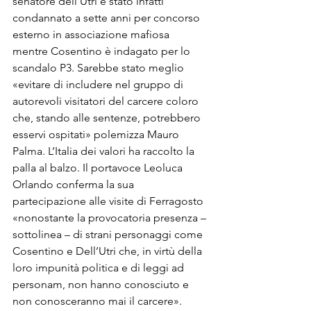
senatore dell’Utri è stato infatti 
condannato a sette anni per concorso 
esterno in associazione mafiosa 
mentre Cosentino è indagato per lo 
scandalo P3. Sarebbe stato meglio 
«evitare di includere nel gruppo di 
autorevoli visitatori del carcere coloro 
che, stando alle sentenze, potrebbero 
esservi ospitati» polemizza Mauro 
Palma. L’Italia dei valori ha raccolto la 
palla al balzo. Il portavoce Leoluca 
Orlando conferma la sua 
partecipazione alle visite di Ferragosto 
«nonostante la provocatoria presenza – 
sottolinea – di strani personaggi come 
Cosentino e Dell’Utri che, in virtù della 
loro impunità politica e di leggi ad 
personam, non hanno conosciuto e 
non conosceranno mai il carcere».