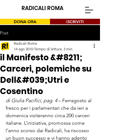
RADICALI ROMA
DONA ORA
ISCRIVITI
Post
Radicali Roma
14 ago 2010
Tempo di lettura: 3 min
il Manifesto &#8211;
Carceri, polemiche su
Dell&#039;Utri e
Cosentino
di Giulia Pacifici, pag. 4
 – Ferragosto al 
fresco per i parlamentari che da ieri a 
domenica visiteranno circa 200 carceri 
italiane. L’iniziativa, promossa come 
l’anno scorso dai Radicali, ha riscosso 
un buon successo e vi hanno aderito 