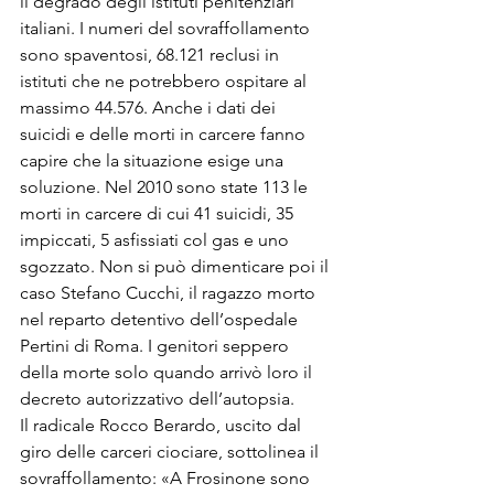
il degrado degli istituti penitenziari 
italiani. I numeri del sovraffollamento 
sono spaventosi, 68.121 reclusi in 
istituti che ne potrebbero ospitare al 
massimo 44.576. Anche i dati dei 
suicidi e delle morti in carcere fanno 
capire che la situazione esige una 
soluzione. Nel 2010 sono state 113 le 
morti in carcere di cui 41 suicidi, 35 
impiccati, 5 asfissiati col gas e uno 
sgozzato. Non si può dimenticare poi il 
caso Stefano Cucchi, il ragazzo morto 
nel reparto detentivo dell’ospedale 
Pertini di Roma. I genitori seppero 
della morte solo quando arrivò loro il 
decreto autorizzativo dell’autopsia.
Il radicale Rocco Berardo, uscito dal 
giro delle carceri ciociare, sottolinea il 
sovraffollamento: «A Frosinone sono 