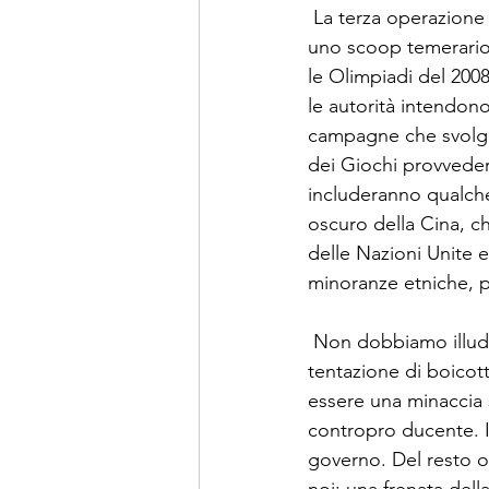
 La terza operazione 
uno scoop temerario 
le Olimpiadi del 2008
le autorità intendono
campagne che svolge i
dei Giochi provvederan
includeranno qualche 
oscuro della Cina, c
delle Nazioni Unite e
minoranze etniche, pe
 Non dobbiamo illuder
tentazione di boicott
essere una minaccia 
contropro ducente. I
governo. Del resto o