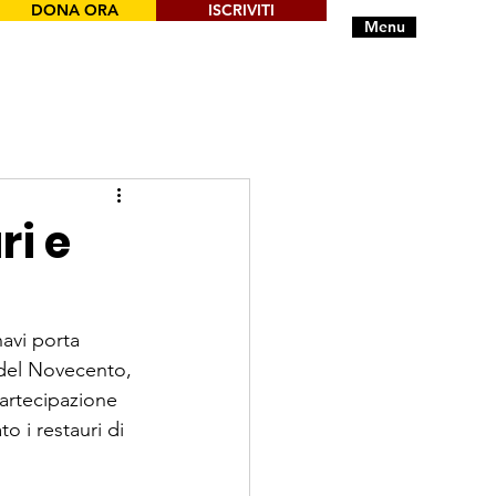
DONA ORA
ISCRIVITI
Menu
ri e
avi porta 
 del Novecento, 
artecipazione 
o i restauri di 