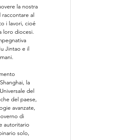
uovere la nostra 
 raccontare al 
i lavori, cioé 
a loro diocesi. 
mpegnativa 
u Jintao e il 
mani. 

amento 
Shanghai, la 
Universale del 
cche del paese, 
ogie avanzate, 
governo di 
 autoritario 
inario solo, 