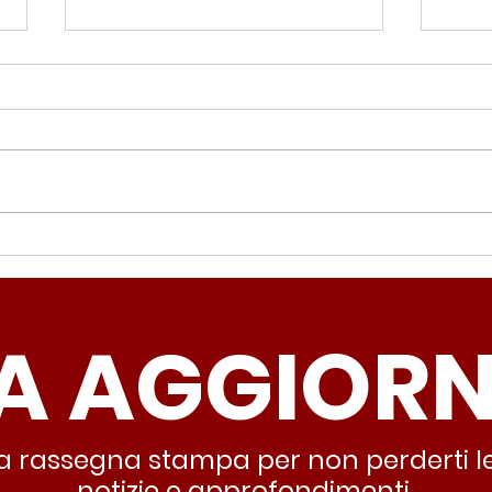
Periferie, Colucci
Ter
(Radicali Roma): “La
Colu
sicurezza si costruisce
“Ro
A AGGIOR
partendo dallo Stato che
inqu
deve garantire servizi e
lasc
dignità”
all’
stra rassegna stampa per non perderti le
notizie e approfondimenti.