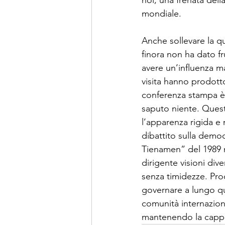
noi; una frenata dell
mondiale. 

Anche sollevare la qu
finora non ha dato fr
avere un’influenza ma
visita hanno prodotto
conferenza stampa è 
saputo niente. Quest
l’apparenza rigida e 
dibattito sulla democ
Tienamen” del 1989 n
dirigente visioni dive
senza timidezze. Pro
governare a lungo qu
comunità internaziona
mantenendo la cappa 