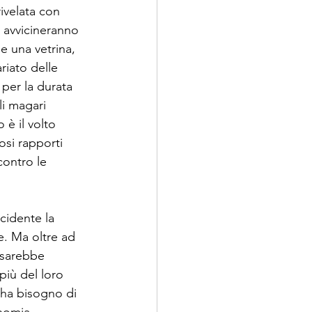
ivelata con 
 avvicineranno 
e una vetrina, 
riato delle 
 per la durata 
li magari 
 è il volto 
si rapporti 
contro le 
cidente la 
e. Ma oltre ad 
 sarebbe 
iù del loro 
ha bisogno di 