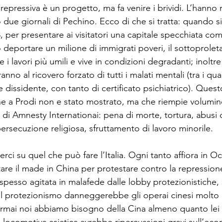
repressiva è un progetto, ma fa venire i brividi. L’hanno r
due giornali di Pechino. Ecco di che si tratta: quando si
, per presentare ai visitatori una capitale specchiata com
 deportare un milione di immigrati poveri, il sottoproleta
 lavori più umili e vive in condizioni degradanti; inoltre
no al ricovero forzato di tutti i malati mentali (tra i qua
dissidente, con tanto di certificato psichiatrico). Questo
he a Prodi non e stato mostrato, ma che riempie volumino
 di Amnesty Internationai: pena di morte, tortura, abusi 
rsecuzione religiosa, sfruttamento di lavoro minorile. 

ci su quel che può fare l’Italia. Ogni tanto affiora in Oc
are il made in China per protestare contro la repression
spesso agitata in malafede dalle lobby protezionistiche,
l protezionismo danneggerebbe gli operai cinesi molto p
rmai noi abbiamo bisogno della Cina almeno quanto lei 