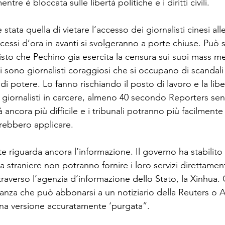
re è bloccata sulle libertà politiche e i diritti civili.

stata quella di vietare l’accesso dei giornalisti cinesi all
rocessi d’ora in avanti si svolgeranno a porte chiuse. Può
visto che Pechino gia esercita la censura sui suoi mass m
 sono giornalisti coraggiosi che si occupano di scandali 
i potere. Lo fanno rischiando il posto di lavoro e la liber
 giornalisti in carcere, almeno 40 secondo Reporters senz
à ancora più difficile e i tribunali potranno più facilmente
rebbero applicare.

ite riguarda ancora l’informazione. Il governo ha stabilito
 straniere non potranno fornire i loro servizi direttamen
raverso l’agenzia d’informazione dello Stato, la Xinhua.
oranza che può abbonarsi a un notiziario della Reuters o
una versione accuratamente ‘purgata”.
