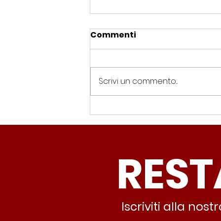
Commenti
Scrivi un commento...
Spin Time, Colucci: “Non
solo occupazione: 400
famiglie e servizi. A 15
REST
minuti c’è CasaPound e
nessuno interviene”
Iscriviti alla no