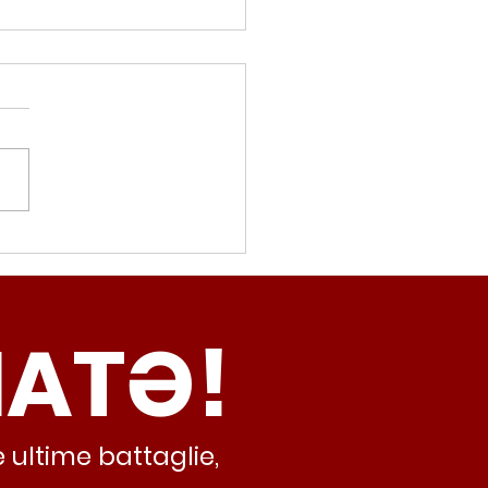
movalorizzatore,
cci (Radicali Roma):
ma oggi non ha meno
NATƏ!
inamento, lo sta
iando al caos e
abusivismo”
 ultime battaglie,