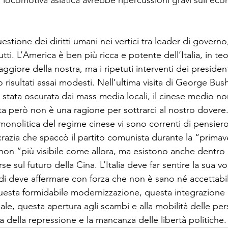
a locomotiva asiatica avrebbe ripercussioni gravi sull’ec
estione dei diritti umani nei vertici tra leader di govern
utti. L’America è ben più ricca e potente dell’Italia, in t
ggiore della nostra, ma i ripetuti interventi dei president
 risultati assai modesti. Nell’ultima visita di George Bush
stata oscurata dai mass media locali, il cinese medio no
a però non è una ragione per sottrarci al nostro dovere.
monolitica del regime cinese vi sono correnti di pensiero 
razia che spaccò il partito comunista durante la “primave
on “più visibile come allora, ma esistono anche dentro l
rse sul futuro della Cina. L’Italia deve far sentire la sua 
di deve affermare con forza che non è sano né accettabile
esta formidabile modernizzazione, questa integrazione d
le, questa apertura agli scambi e alla mobilità delle per
della repressione e la mancanza delle libertà politiche.