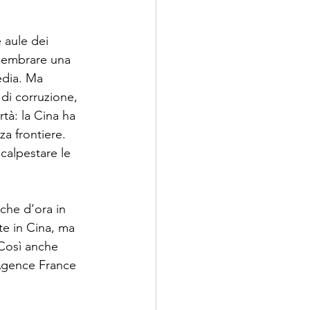
e aule dei 
 sembrare una 
edia. Ma 
di corruzione, 
tà: la Cina ha 
a frontiere. 
 calpestare le 
 che d’ora in 
te in Cina, ma 
 Così anche 
 Agence France 