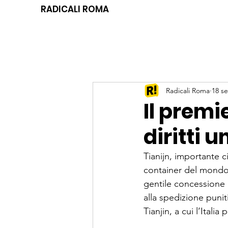
RADICALI ROMA
Radicali Roma
18 se
Il premi
diritti 
Tianijn, importante c
container del mondo,
gentile concessione 
alla spedizione puniti
Tianjin, a cui l’Italia 