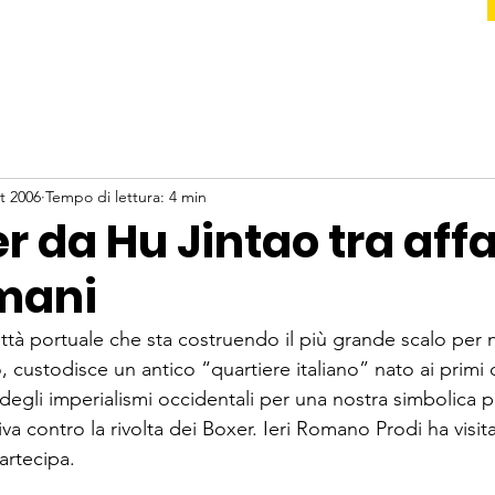
t 2006
Tempo di lettura: 4 min
er da Hu Jintao tra affa
umani
ittà portuale che sta costruendo il più grande scalo per n
 custodisce un antico “quartiere italiano” nato ai primi
degli imperialismi occidentali per una nostra simbolica p
va contro la rivolta dei Boxer. Ieri Romano Prodi ha visitat
partecipa.
