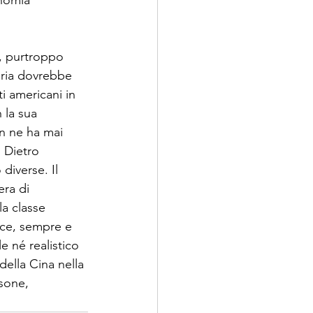
onomia 
o, purtroppo 
eoria dovrebbe 
i americani in 
 la sua 
n ne ha mai 
 Dietro 
diverse. Il 
ra di 
a classe 
voce, sempre e 
 né realistico 
ella Cina nella 
sone, 
 