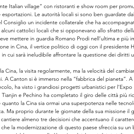
nte Italian village” con ristoranti e show room per prom
esportazioni. Le autorità locali si sono ben guardate dal
l Consiglio un incidente collaterale che ha accompagnato 
alcuni cattolici locali che si opponevano allo sfratto dell
eve mettere in guardia Romano Prodi nell’ultima e più i
ne in Cina, il vertice politico di oggi con il presidente H
 cui sarà ineludibile affrontare la questione dei diritti u
a Cina, la visita regolarmente, ma la velocità del cambi
i. A Canton si è immerso nella “fabbrica del pianeta”. A 
olo, ha visto i grandiosi progetti urbanistici per l’Expo 
ianjin e Pechino ha completato il giro delle città più ri
 quanto la Cina sia ormai una superpotenza nelle tecnol
fica. Ma proprio durante le giornate della sua missione il 
cantiere almeno tre decisioni che accentuano il carattere
a che la modernizzazione di questo paese sfreccia su un b