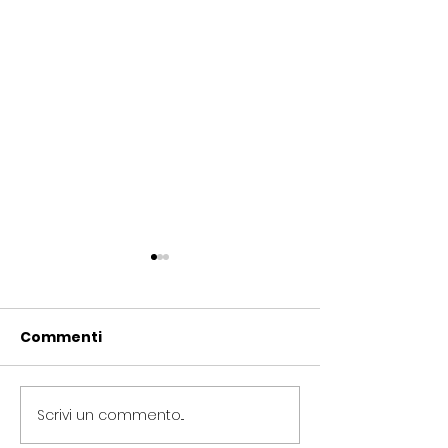
Commenti
Scrivi un commento...
Periferie, Colucci
Termovalorizz
(Radicali Roma): “La
Colucci (Radic