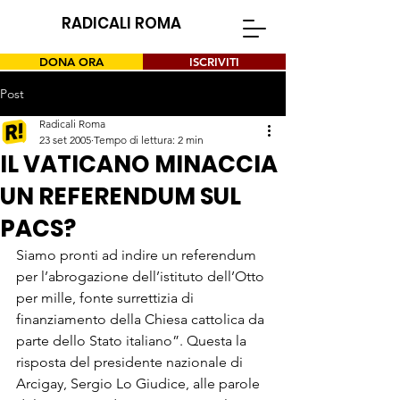
RADICALI ROMA
DONA ORA
ISCRIVITI
Post
Radicali Roma
23 set 2005
Tempo di lettura: 2 min
IL VATICANO MINACCIA
UN REFERENDUM SUL
PACS?
Siamo pronti ad indire un referendum 
per l’abrogazione dell’istituto dell’Otto 
per mille, fonte surrettizia di 
finanziamento della Chiesa cattolica da 
parte dello Stato italiano”. Questa la 
risposta del presidente nazionale di 
Arcigay, Sergio Lo Giudice, alle parole 