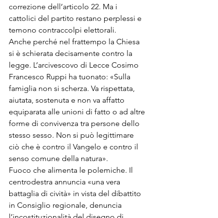
correzione dell’articolo 22. Ma i 
cattolici del partito restano perplessi e 
temono contraccolpi elettorali.
Anche perché nel frattempo la Chiesa 
si è schierata decisamente contro la 
legge. L’arcivescovo di Lecce Cosimo 
Francesco Ruppi ha tuonato: «Sulla 
famiglia non si scherza. Va rispettata, 
aiutata, sostenuta e non va affatto 
equiparata alle unioni di fatto o ad altre 
forme di convivenza tra persone dello 
stesso sesso. Non si può legittimare 
ciò che è contro il Vangelo e contro il 
senso comune della natura».
Fuoco che alimenta le polemiche. Il 
centrodestra annuncia «una vera 
battaglia di cività» in vista del dibattito 
in Consiglio regionale, denuncia 
l’incostituzionalità del disegno di 