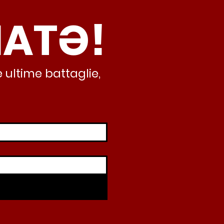
ma oggi non ha meno
NATƏ!
inamento, lo sta
iando al caos e
abusivismo”
 ultime battaglie,