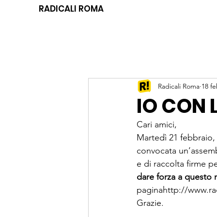
RADICALI ROMA
Radicali Roma
18 f
IO CON 
Cari amici,
Martedì 21 febbraio, 
convocata un’assembl
e di raccolta firme p
dare forza a questo
pagina
http://www.ra
Grazie.