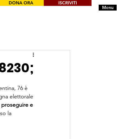
DONA ORA
ISCRIVITI
Menu
8230;
entina, 76 è 
na elettorale 
r proseguire e 
so la 