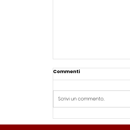
Commenti
Scrivi un commento...
Spin Time, Colucci: “Non
solo occupazione: 400