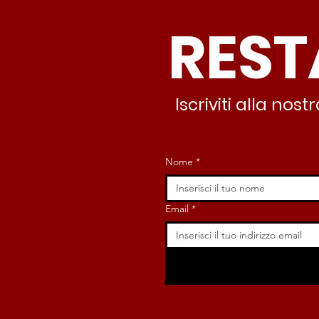
famiglie e servizi. A 15
REST
minuti c’è CasaPound e
nessuno interviene”
Iscriviti alla no
Nome
*
Email
*