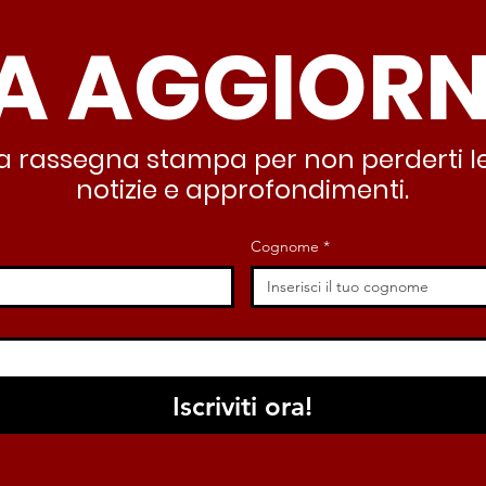
sicurezza si costruisce
“Ro
A AGGIOR
partendo dallo Stato che
inqu
deve garantire servizi e
lasc
dignità”
all’
stra rassegna stampa per non perderti le
notizie e approfondimenti.
Cognome
*
Iscriviti ora!