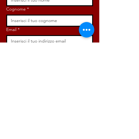
Cognome
*
Email
*
Iscriviti ora!
ISCRIVITI ORA!
DONA ORA!
Via Angelo Bargoni, 32-36,
00153, Roma (RM)