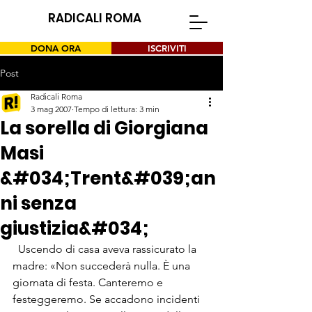
RADICALI ROMA
DONA ORA
ISCRIVITI
Post
Radicali Roma
3 mag 2007
Tempo di lettura: 3 min
La sorella di Giorgiana
Masi
&#034;Trent&#039;an
ni senza
giustizia&#034;
  Uscendo di casa aveva rassicurato la 
madre: «Non suc­cederà nulla. È una 
giornata di fe­sta. Canteremo e 
festeggeremo. Se accadono incidenti 