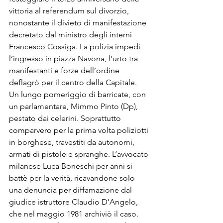
vittoria al referendum sul divorzio, 
nonostante il divie­to di manifestazione 
decretato dal ministro degli interni 
France­sco Cossiga. La polizia impedì 
l’ingresso in piazza Navona, l’ur­to tra 
manifestanti e forze dell’or­dine 
deflagrò per il centro della Capitale. 
Un lungo pomeriggio di barricate, con 
un parlamentare, Mimmo Pinto (Dp), 
pestato dai celerini. Soprattutto 
comparve­ro per la prima volta poliziotti 
in borghese, travestiti da autonomi, 
armati di pistole e spranghe. L’avvocato 
milanese Luca Bone­schi per anni si 
battè per la verità, ricavandone solo 
una denuncia per diffamazione dal 
giudice istruttore Claudio D’Angelo, 
che nel maggio 1981 archiviò il caso. 