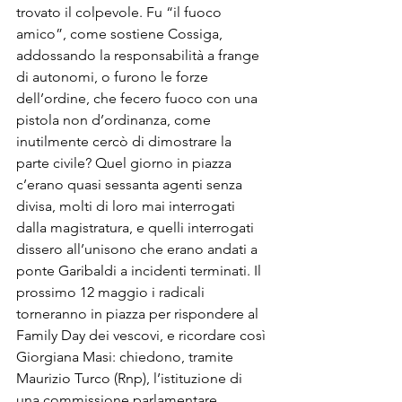
trovato il colpevole. Fu “il fuoco 
amico”, come sostiene Cossiga, 
addossando la respon­sabilità a frange 
di autonomi, o furono le forze 
dell’ordine, che fecero fuoco con una 
pistola non d’ordinanza, come 
inutilmente cercò di dimostrare la 
parte civi­le? Quel giorno in piazza 
c’erano quasi sessanta agenti senza 
divi­sa, molti di loro mai interrogati 
dalla magistratura, e quelli inter­rogati 
dissero all’unisono che erano andati a 
ponte Garibaldi a incidenti terminati. Il 
prossimo 12 maggio i radicali 
torneranno in piazza per rispondere al 
Family Day dei vescovi, e ricordare così 
Giorgiana Masi: chiedono, tramite 
Maurizio Turco (Rnp), l’istituzione di 
una commissione parlamentare 