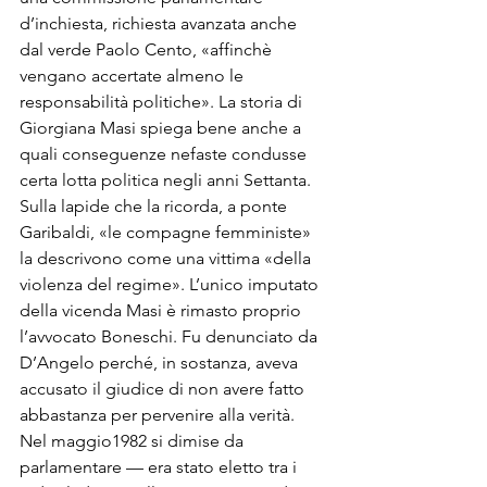
d’inchiesta, ri­chiesta avanzata anche 
dal verde Paolo Cento, «affinchè 
vengano accertate almeno le 
responsabi­lità politiche». La storia di 
Gior­giana Masi spiega bene anche a 
quali conseguenze nefaste condusse 
certa lotta politica negli an­ni Settanta. 
Sulla lapide che la ricorda, a ponte 
Garibaldi, «le compagne femministe» 
la de­scrivono come una vittima «della 
violenza del regime». L’unico im­putato 
della vicenda Masi è rima­sto proprio 
l’avvocato Boneschi. Fu denunciato da 
D’Angelo per­ché, in sostanza, aveva 
accusato il giudice di non avere fatto 
abba­stanza per pervenire alla verità. 
Nel maggio1982 si dimise da 
parlamentare — era stato eletto tra i 