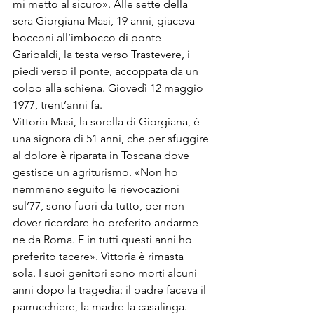
mi metto al sicuro». Alle sette della 
sera Giorgiana Masi, 19 anni, giaceva 
bocconi all’imbocco di ponte 
Garibaldi, la testa verso Trastevere, i 
piedi verso il ponte, accoppata da un 
colpo alla schiena. Giovedì 12 maggio 
1977, trent’anni fa.
Vittoria Masi, la sorella di Gior­giana, è 
una signora di 51 anni, che per sfuggire 
al dolore è ripa­rata in Toscana dove 
gestisce un agriturismo. «Non ho 
nemmeno seguito le rievocazioni 
sul’77, so­no fuori da tutto, per non 
dover ricordare ho preferito andarme­
ne da Roma. E in tutti questi anni ho 
preferito tacere». Vittoria è ri­masta 
sola. I suoi genitori sono morti alcuni 
anni dopo la trage­dia: il padre faceva il 
parrucchie­re, la madre la casalinga. 