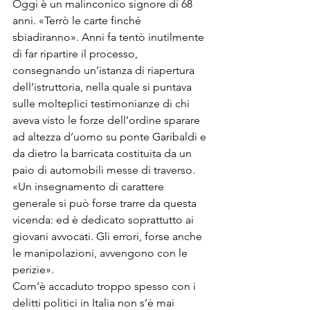
Oggi è un malinconico signore di 68 
anni. «Terrò le carte finché 
sbiadiranno». Anni fa tentò inu­tilmente 
di far ripartire il proces­so, 
consegnando un’istanza di riapertura 
dell’istruttoria, nella quale si puntava 
sulle molteplici testimo­nianze di chi 
aveva vi­sto le forze dell’ordine sparare 
ad altezza d’uomo su ponte Gari­baldi e 
da dietro la barricata costituita da un 
paio di automobili messe di traverso. 
«Un insegnamento di ca­rattere 
generale si può forse trarre da questa 
vicenda: ed è dedicato soprattutto ai 
giovani avvocati. Gli errori, forse anche 
le manipolazioni, av­vengono con le 
perizie».
Com’è accaduto troppo spes­so con i 
delitti politici in Italia non s’è mai 