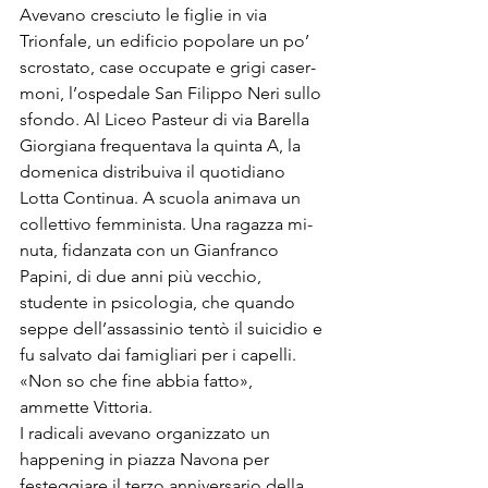
Avevano cresciuto le figlie in via 
Trionfale, un edificio popolare un po’ 
scro­stato, case occupate e grigi caser­
moni, l’ospedale San Filippo Ne­ri sullo 
sfondo. Al Liceo Pasteur di via Barella 
Giorgiana frequentava la quinta A, la 
domenica distri­buiva il quotidiano 
Lotta Continua. A scuola animava un 
collet­tivo femminista. Una ragazza mi­
nuta, fidanzata con un Gianfran­co 
Papini, di due anni più vec­chio, 
studente in psicologia, che quando 
seppe dell’assassinio tentò il suicidio e 
fu salvato dai famigliari per i capelli. 
«Non so che fine abbia fatto», 
ammette Vitto­ria.
I radicali avevano organizzato un 
happening in piazza Navona per 
festeggiare il terzo anniversa­rio della 