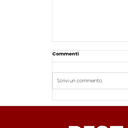
Commenti
Scrivi un commento...
Spin Time, Colucci: “Non
solo occupazione: 400
famiglie e servizi. A 15
minuti c’è CasaPound e