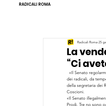
RADICALI ROMA
Radicali Roma
25 g
La vend
“Ci avet
  «Il Senato regolar
dei radicali, da temp
della segretaria dei 
Coscioni.
«Il Senato illegalmen
Prodi. Tre no sono o