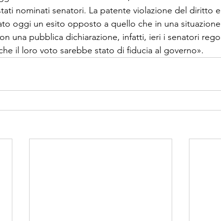
ti nomi­nati senatori. La patente violazione del diritto e
to oggi un esito opposto a quello che in una situazione d
n una pub­blica dichiarazione, infatti, ieri i senatori re­g
he il loro voto sarebbe stato di fiducia al governo».