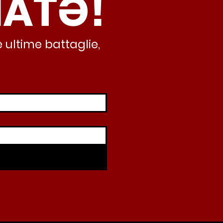
NATƏ!
iando al caos e
abusivismo”
 ultime battaglie,