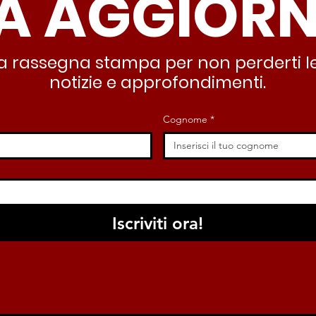
A AGGIOR
deve garantire servizi e
lasc
dignità”
all’
stra rassegna stampa per non perderti le
notizie e approfondimenti.
Cognome
*
Iscriviti ora!