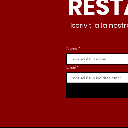
REST
nessuno interviene”
Iscriviti alla no
Nome
*
Email
*