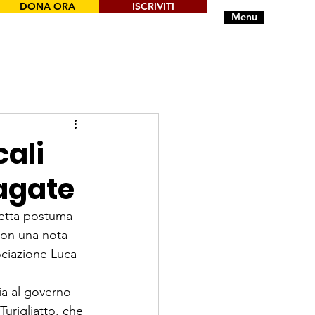
DONA ORA
ISCRIVITI
Menu
ali
pagate
detta postuma 
con una nota 
ociazione Luca 
a al go­verno 
urigliatto, che 