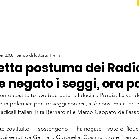
en 2008
Tempo di lettura: 1 min
etta postuma dei Radic
e negato i seggi, ora 
mente costituito avrebbe dato la fiducia a Prodi». La ven
o in polemica per tre seggi contesi, si è consumata ieri 
Radicali Italiani Rita Bernardini e Marco Cappato dell’ass
te costituito — so­stengono — ha negato il voto di fiduci
ggi venuti da Gen­naro Coronella, Cosimo Izzo e Franco T