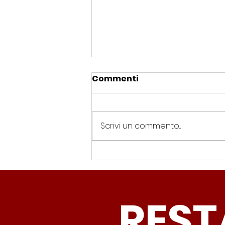
Commenti
Scrivi un commento...
Spin Time, Colucci: “Non
solo occupazione: 400
famiglie e servizi. A 15
REST
minuti c’è CasaPound e
nessuno interviene”