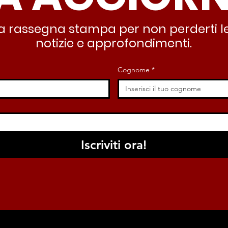
dignità”
all’
stra rassegna stampa per non perderti le
notizie e approfondimenti.
Cognome
*
Iscriviti ora!