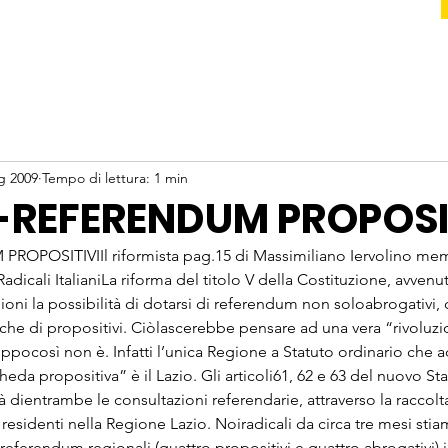
g 2009
Tempo di lettura: 1 min
-REFERENDUM PROPOSI
OPOSITIVIIl riformista pag.15 di Massimiliano Iervolino mem
dicali ItalianiLa riforma del titolo V della Costituzione, avvenut
ioni la possibilità di dotarsi di referendum non soloabrogativi
nche di propositivi. Ciòlascerebbe pensare ad una vera “rivoluzi
ppocosì non è. Infatti l’unica Regione a Statuto ordinario che 
eda propositiva” è il Lazio. Gli articoli61, 62 e 63 del nuovo St
 dientrambe le consultazioni referendarie, attraverso la raccolta
i residenti nella Regione Lazio. Noiradicali da circa tre mesi st
oreferendum regionali (quattro propositivi e quattro abrogativi) 