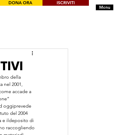
DONA ORA
ISCRIVITI
Menu
TIVI
bro della 
a nel 2001, 
, come accade a 
one” 
ad oggiprevede 
atuto del 2004 
 e ildeposito di 
iamo raccogliendo 
in materiadi 