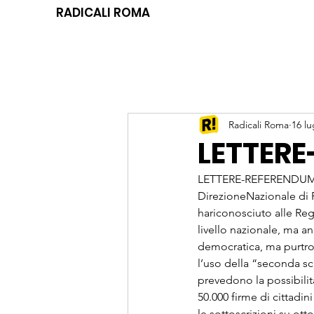
RADICALI ROMA
Radicali Roma
16 lu
LETTERE
LETTERE-REFERENDUM PR
DirezioneNazionale di Ra
hariconosciuto alle Reg
livello nazionale, ma a
democratica, ma purtro
l’uso della “seconda sch
prevedono la possibilità
50.000 firme di cittadin
le sottoscrizioni su ott