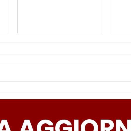
Periferie, Colucci
Ter
(Radicali Roma): “La
Colu
sicurezza si costruisce
“Ro
A AGGIOR
partendo dallo Stato che
inqu
deve garantire servizi e
lasc