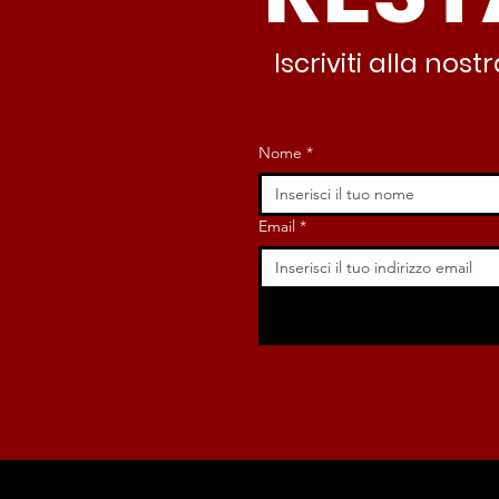
Iscriviti alla no
Nome
*
Email
*