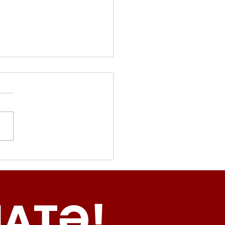
movalorizzatore,
cci (Radicali Roma):
ma oggi non ha meno
NATƏ!
inamento, lo sta
iando al caos e