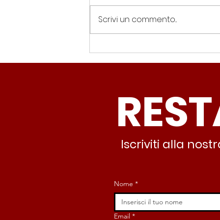
Scrivi un commento...
Spin Time, Colucci: “Non
solo occupazione: 400
famiglie e servizi. A 15
REST
minuti c’è CasaPound e
nessuno interviene”
Iscriviti alla no
Nome
*
Email
*