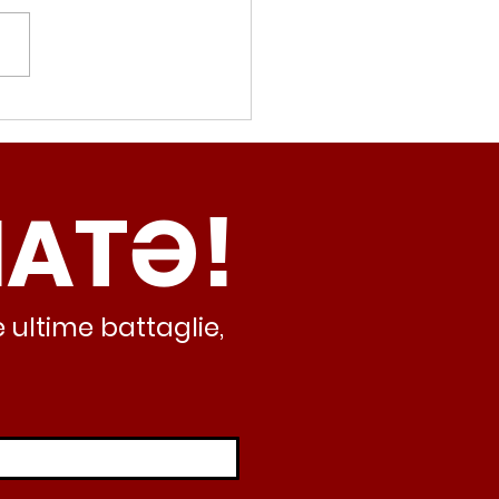
movalorizzatore,
cci (Radicali Roma):
ma oggi non ha meno
NATƏ!
inamento, lo sta
iando al caos e
abusivismo”
 ultime battaglie,