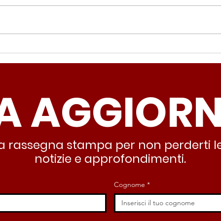
Periferie, Colucci
Ter
(Radicali Roma): “La
Colu
sicurezza si costruisce
“Ro
A AGGIOR
partendo dallo Stato che
inqu
deve garantire servizi e
lasc
dignità”
all’
stra rassegna stampa per non perderti le
notizie e approfondimenti.
Cognome
*