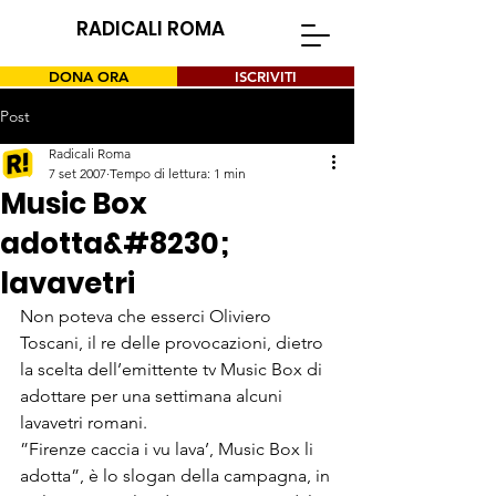
RADICALI ROMA
DONA ORA
ISCRIVITI
Post
Radicali Roma
7 set 2007
Tempo di lettura: 1 min
Music Box
adotta&#8230;
lavavetri
Non poteva che esserci Oliviero 
Toscani, il re delle provocazioni, dietro 
la scelta dell’emittente tv Music Box di 
adottare per una settimana alcuni 
lavavetri romani. 
”Firenze caccia i vu lava’, Music Box li 
adotta”, è lo slogan della campagna, in 