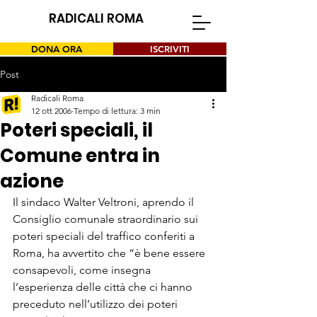
RADICALI ROMA
DONA ORA
ISCRIVITI
Post
Radicali Roma
12 ott 2006
Tempo di lettura: 3 min
Poteri speciali, il
Comune entra in
azione
Il sindaco Walter Veltroni, aprendo il 
Consiglio comunale straordinario sui 
poteri speciali del traffico conferiti a 
Roma, ha avvertito che “è bene essere 
consapevoli, come insegna 
l’esperienza delle città che ci hanno 
preceduto nell’utilizzo dei poteri 