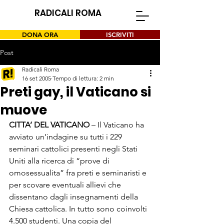
RADICALI ROMA
DONA ORA
ISCRIVITI
Post
Radicali Roma
16 set 2005
Tempo di lettura: 2 min
Preti gay, il Vaticano si
muove
CITTA’ DEL VATICANO
 – Il Vaticano ha 
avviato un’indagine su tutti i 229 
seminari cattolici presenti negli Stati 
Uniti alla ricerca di “prove di 
omosessualita” fra preti e seminaristi e 
per scovare eventuali allievi che 
dissentano dagli insegnamenti della 
Chiesa cattolica. In tutto sono coinvolti 
4.500 studenti. Una copia del 