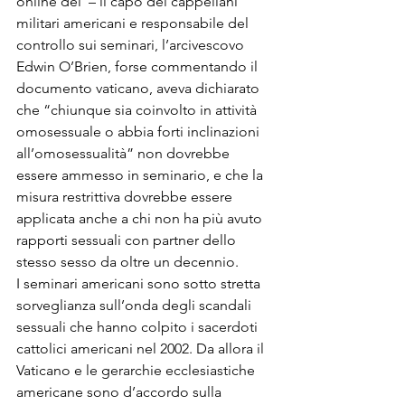
online del 
 – il capo dei cappellani 
militari americani e responsabile del 
controllo sui seminari, l’arcivescovo 
Edwin O’Brien, forse commentando il 
documento vaticano, aveva dichiarato 
che “chiunque sia coinvolto in attività 
omosessuale o abbia forti inclinazioni 
all’omosessualità” non dovrebbe 
essere ammesso in seminario, e che la 
misura restrittiva dovrebbe essere 
applicata anche a chi non ha più avuto 
rapporti sessuali con partner dello 
stesso sesso da oltre un decennio. 
I seminari americani sono sotto stretta 
sorveglianza sull’onda degli scandali 
sessuali che hanno colpito i sacerdoti 
cattolici americani nel 2002. Da allora il 
Vaticano e le gerarchie ecclesiastiche 
americane sono d’accordo sulla 