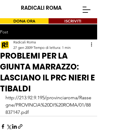
RADICALI ROMA
DONA ORA
ISCRIVITI
Post
Radicali Roma
27 gen 2009
Tempo di lettura: 1 min
PROBLEMI PER LA
GIUNTA MARRAZZO:
LASCIANO IL PRC NIERI E
TIBALDI
http://213.92.9.195/provinciaroma/Rasse
gne/PROVINCIA%20DI%20ROMA/01/88
837147.pdf