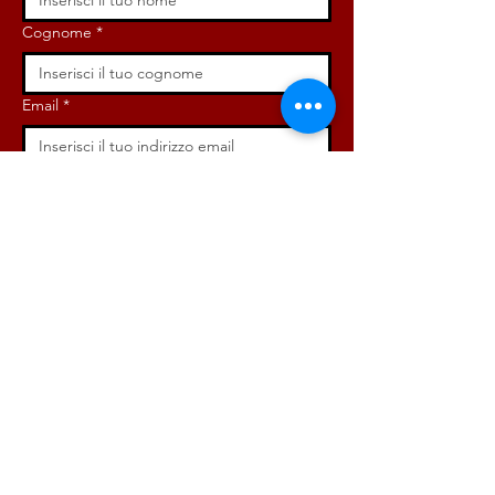
Cognome
*
Email
*
Iscriviti ora!
ISCRIVITI ORA!
DONA ORA!
Via Angelo Bargoni, 32-36,
00153, Roma (RM)